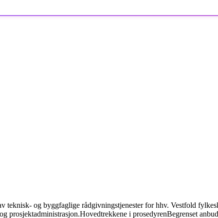
 av teknisk- og byggfaglige rådgivningstjenester for hhv. Vestfold fy
og prosjektadministrasjon.
Hovedtrekkene i prosedyren
Begrenset anbud