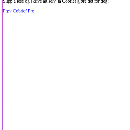
Slipp å lese og skrive alt selv, la Cobrief gjøre det for deg!
Prøv Cobrief Pro