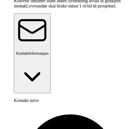
Kravene omfatter blant annet:Avhending avfall til godkjent
mottakLeverandør skal bruke minst 1 el-bil til prosjektet.
Kontaktinformasjon
Kontakt navn