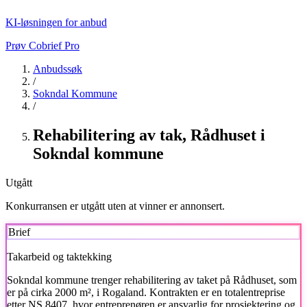
KI-løsningen for anbud
Prøv Cobrief Pro
Anbudssøk
/
Sokndal Kommune
/
Rehabilitering av tak, Rådhuset i
Sokndal kommune
Utgått
Konkurransen er utgått uten at vinner er annonsert.
Brief
Takarbeid og taktekking
Sokndal kommune
trenger rehabilitering av taket på Rådhuset, som
er på cirka 2000 m², i Rogaland. Kontrakten er en totalentreprise
etter NS 8407, hvor entreprenøren er ansvarlig for prosjektering og