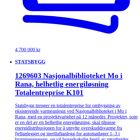
4 700 000 kr
STATSBYGG
1269603 Nasjonalbiblioteket Mo i
Rana, helhetlig energiløsning
Totalentreprise K101
Statsbygg trenger en totalentreprise for ombygging av
eksisterende varmeanlegg ved Nasjonalbiblioteket i Mo i
Rana, med en prosjektvarighet på 12 måneder. Prosjektet, som
er en del av en helhetlig energiløsning, skal tilpasse
energidistribusjonen for å utnytte overskuddsvarme fra
fjellanlegget og inertluftanlegg for automatlager 1–3 i
bygningsmassen, og vil hovedsakelig bestå av rørarbeider.