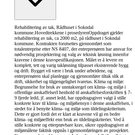
Rehabilitering av tak, Rådhuset i Sokndal
kommune.
Hovedtrekkene i prosedyren
Oppdraget gjelder
rehabilitering av tak, ca 2000 m2, på rådhuset i Sokndal
kommune. Kontrakten forutsettes gjennomført som
totalentreprise etter NS 8407, der entreprenøren har ansvar for
nødvendig prosjektering og valg av teknisk løsning innenfor
kravene i denne kravspesifikasjonen. Målet er å levere en
komplett, tett og varig takløsning tilpasset eksisterende bygg
og drift. Bygget vil være i bruk under arbeidene, og
entreprenøren skal planlegge og gjennomføre tiltak slik at
drift, sikkerhet og tilgjengelighet ivaretas. Klima og miljø:
Begrunnelse for bruk av unntaksregel om klima- og miljø i
offentlige anskaffelserI henhold til anskaffelsesforskriften § 7-
9 fjerde ledd, jf. annet ledd, har oppdragsgiver valgt å stille
konkrete krav til klima- og miljøhensyn i denne anskaffelsen, i
stedet for å benytte klima- og miljø som tildelingskriterium.
Dette er gjort fordi det er klart at kravene vil gi en bedre
klima- og miljøeffekt enn bruk av tildelingskriterier. Ved å
stille konkrete og etterprøvbare krav, sikrer oppdragsgiver at
miljømålene faktisk oppnås i gjennomføringen av prosjektet.