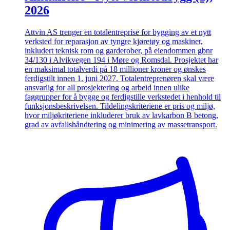
2026
Attvin AS trenger en totalentreprise for bygging av et nytt
verksted for reparasjon av tyngre kjøretøy og maskiner,
inkludert teknisk rom og garderober, på eiendommen gbnr
34/130 i Alvikvegen 194 i Møre og Romsdal. Prosjektet har
en maksimal totalverdi på 18 millioner kroner og ønskes
ferdigstilt innen 1. juni 2027. Totalentreprenøren skal være
ansvarlig for all prosjektering og arbeid innen ulike
faggrupper for å bygge og ferdigstille verkstedet i henhold til
funksjonsbeskrivelsen. Tildelingskriteriene er pris og miljø,
hvor miljøkriteriene inkluderer bruk av lavkarbon B betong,
grad av avfallshåndtering og minimering av massetransport.