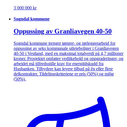
3 000 000 kr
Sogndal kommune
Oppussing av Granliavegen 40-50
Sogndal kommune trenger tømrer- og rørleggerarbeid for
oppussing av seks kommunale utleieboliger i Granliavegen
40-50 i Vestland, med en maksimal totalverdi på 4,7 millioner
kroner. Prosjektet omfatter vedlikehold og oppgraderinger, og
arbeidet må tilfredsstille krav for energitilskudd fra
Husbanken. Tilbydere kan levere tilbud på én eller flere
delkontrakter. Tildelingskriteriene er pris (50%) og miljø
(50%).