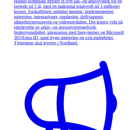
Hadsel kommune trenger et nytt sak- og arkivsystem for en
periode på 5 år, med en maksimal totalverdi på 3 millioner
kroner. Anskaffelsen omfatter løsning, implementering,
migrering, integrasjoner, opplæring, drift/support,
sikkerhet/personvern og videreutvikling. Det legges vekt på
etterlevelse av arkiv- og personvernregelverk,
brukervennlighet, integrasjon med fagsystemer og Microsoft
365/Entra ID, samt trygg migrering og exit-muligheter.
Tjenestene skal leveres i Nordland.