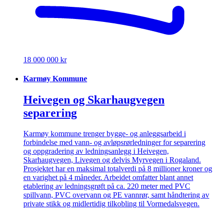
18 000 000 kr
Karmøy Kommune
Heivegen og Skarhaugvegen
separering
Karmøy kommune trenger bygge- og anleggsarbeid i
forbindelse med vann- og avløpsrørledninger for separering
og oppgradering av ledningsanlegg i Heivegen,
Skarhaugvegen, Livegen og delvis Myrvegen i Rogaland.
Prosjektet har en maksimal totalverdi på 8 millioner kroner og
en varighet på 4 måneder. Arbeidet omfatter blant annet
etablering av ledningsgrøft på ca. 220 meter med PVC
spillvann, PVC overvann og PE vannrør, samt håndtering av
private stikk og midlertidig tilkobling til Vormedalsvegen.