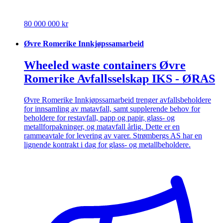
80 000 000 kr
Øvre Romerike Innkjøpssamarbeid
Wheeled waste containers Øvre
Romerike Avfallsselskap IKS - ØRAS
Øvre Romerike Innkjøpssamarbeid trenger avfallsbeholdere
for innsamling av matavfall, samt supplerende behov for
beholdere for restavfall, papp og papir, glass- og
metallforpakninger, og matavfall årlig. Dette er en
rammeavtale for levering av varer. Strømbergs AS har en
lignende kontrakt i dag for glass- og metallbeholdere.