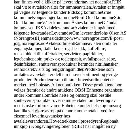
kan finnes ved å klikke på leverandørnavnet nedenfor.RIIK
skal være avtaleforvalter for rammeavtalen.Avtalen er inngått
på vegne av følgende kunder:Eidskog kommuneGrue
kommuneKongsvinger kommuneNord-Odal kommuneSør-
Odal kommuneVåler kommuneÅsnes kommuneGlåmdal
brannvesen IKSAvtaleleverandørAvtalen er inngått med
følgende leverandør:LeverandørOm leverandørJohs Olsen AS
(Norengros)Hjemmeside:http://www.norengros.com/E-post:
jo@norengros.noAvtalesortimentRammeavtalen omfatter
engangskopper, -tallerkener og -bestikk, kaffefiltre,
rensemiddel til kaffetrakter, servietter, papirkluter,
legebenkepapir, tørke- og toalettpapir, avfallsposer, såpe,
desinfeksjon, smittevernsprodukter herunder nitrilhansker,
renholdsrekvisita og rengjøringsmidler.Produktene som
omfattes av avtalen er delt inn i hovedsortiment og øvrige
produkter. Produktene som tilhører hovedsortimentet er
merket med bokstav A i nettbutikken. Disse produktene bør
velges fremfor de andre artiklene.OBS! Enhetene organisert
under kommunalområde helse og omsorg skal bestille
smittevernsprodukter over rammeavtalen om levering av
medisinske forbruksvarer. Enhetene under helse og omsorg
kan likevel gjøre avrop på denne rammeavtalen ved for
eksempel leveringsvansker hos
avtaleleverandøren.
Hovedtrekkene i prosedyren
Regionalt
innkjøp i Kongsvingerregionen (RIIK) har inngått en ny