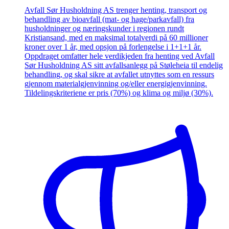
Avfall Sør Husholdning AS trenger henting, transport og
behandling av bioavfall (mat- og hage/parkavfall) fra
husholdninger og næringskunder i regionen rundt
Kristiansand, med en maksimal totalverdi på 60 millioner
kroner over 1 år, med opsjon på forlengelse i 1+1+1 år.
Oppdraget omfatter hele verdikjeden fra henting ved Avfall
Sør Husholdning AS sitt avfallsanlegg på Støleheia til endelig
behandling, og skal sikre at avfallet utnyttes som en ressurs
gjennom materialgjenvinning og/eller energigjenvinning.
Tildelingskriteriene er pris (70%) og klima og miljø (30%).