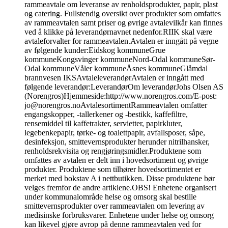
rammeavtale om leveranse av renholdsprodukter, papir, plast
og catering. Fullstendig oversikt over produkter som omfattes
av rammeavtalen samt priser og øvrige avtalevilkår kan finnes
ved å klikke på leverandørnavnet nedenfor.RIIK skal være
avtaleforvalter for rammeavtalen.Avtalen er inngått på vegne
av følgende kunder:Eidskog kommuneGrue
kommuneKongsvinger kommuneNord-Odal kommuneSør-
Odal kommuneVåler kommuneÅsnes kommuneGlåmdal
brannvesen IKSAvtaleleverandørAvtalen er inngått med
følgende leverandør:LeverandørOm leverandørJohs Olsen AS
(Norengros)Hjemmeside:http://www.norengros.com/E-post:
jo@norengros.noAvtalesortimentRammeavtalen omfatter
engangskopper, -tallerkener og -bestikk, kaffefiltre,
rensemiddel til kaffetrakter, servietter, papirkluter,
legebenkepapir, tørke- og toalettpapir, avfallsposer, såpe,
desinfeksjon, smittevernsprodukter herunder nitrilhansker,
renholdsrekvisita og rengjøringsmidler.Produktene som
omfattes av avtalen er delt inn i hovedsortiment og øvrige
produkter. Produktene som tilhører hovedsortimentet er
merket med bokstav A i nettbutikken. Disse produktene bør
velges fremfor de andre artiklene.OBS! Enhetene organisert
under kommunalområde helse og omsorg skal bestille
smittevernsprodukter over rammeavtalen om levering av
medisinske forbruksvarer. Enhetene under helse og omsorg
kan likevel gjøre avrop på denne rammeavtalen ved for