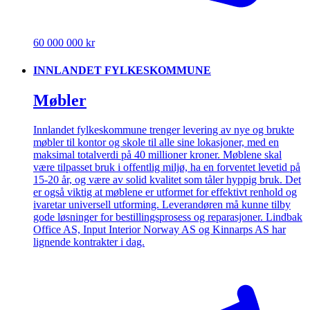
60 000 000 kr
INNLANDET FYLKESKOMMUNE
Møbler
Innlandet fylkeskommune trenger levering av nye og brukte
møbler til kontor og skole til alle sine lokasjoner, med en
maksimal totalverdi på 40 millioner kroner. Møblene skal
være tilpasset bruk i offentlig miljø, ha en forventet levetid på
15-20 år, og være av solid kvalitet som tåler hyppig bruk. Det
er også viktig at møblene er utformet for effektivt renhold og
ivaretar universell utforming. Leverandøren må kunne tilby
gode løsninger for bestillingsprosess og reparasjoner. Lindbak
Office AS, Input Interior Norway AS og Kinnarps AS har
lignende kontrakter i dag.