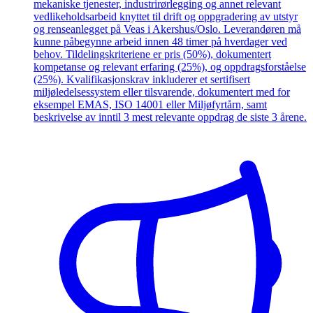
mekaniske tjenester, industrirørlegging og annet relevant
vedlikeholdsarbeid knyttet til drift og oppgradering av utstyr
og renseanlegget på Veas i Akershus/Oslo. Leverandøren må
kunne påbegynne arbeid innen 48 timer på hverdager ved
behov. Tildelingskriteriene er pris (50%), dokumentert
kompetanse og relevant erfaring (25%), og oppdragsforståelse
(25%). Kvalifikasjonskrav inkluderer et sertifisert
miljøledelsessystem eller tilsvarende, dokumentert med for
eksempel EMAS, ISO 14001 eller Miljøfyrtårn, samt
beskrivelse av inntil 3 mest relevante oppdrag de siste 3 årene.