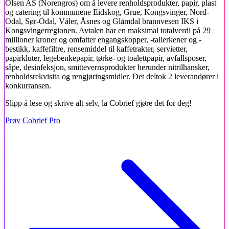
Olsen AS (Norengros) om å levere renholdsprodukter, papir, plast
og catering til kommunene Eidskog, Grue, Kongsvinger, Nord-
Odal, Sør-Odal, Våler, Åsnes og Glåmdal brannvesen IKS i
Kongsvingerregionen. Avtalen har en maksimal totalverdi på 29
millioner kroner og omfatter engangskopper, -tallerkener og -
bestikk, kaffefiltre, rensemiddel til kaffetrakter, servietter,
papirkluter, legebenkepapir, tørke- og toalettpapir, avfallsposer,
såpe, desinfeksjon, smittevernsprodukter herunder nitrilhansker,
renholdsrekvisita og rengjøringsmidler. Det deltok 2 leverandører i
konkurransen.
Slipp å lese og skrive alt selv, la Cobrief gjøre det for deg!
Prøv Cobrief Pro