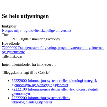
Se hele utlysningen
Innkjøper
Norges miljø- og biovitenskapelige universitet
Tittel
RFI: Digitalt simuleringsverktøy
Hovedkode
72000000 Datatjenester: rådgivning, programvareutvikling, internett
og systemstøtte
Tilleggskoder
Ingen tilleggskoder fra innkjøper …
Tilleggskoder lagt til av Cobrief
72222000 Informasjonssystemer eller teknologistrategisk
gjennomsyn- og planleggingstjenester
72222100 Informasjonssystemer eller -teknologistrategisk
gjennomsyn
72222200 Informasjonssystemer eller -
teknologiplanleggstjenester