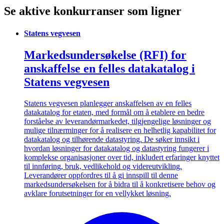
Se aktive konkurranser som ligner
Statens vegvesen
Markedsundersøkelse (RFI) for
anskaffelse en felles datakatalog i
Statens vegvesen
Statens vegvesen planlegger anskaffelsen av en felles
datakatalog for etaten, med formål om å etablere en bedre
forståelse av leverandørmarkedet, tilgjengelige løsninger og
mulige tilnærminger for å realisere en helhetlig kapabilitet for
datakatalog og tilhørende datastyring. De søker innsikt i
hvordan løsninger for datakatalog og datastyring fungerer i
komplekse organisasjoner over tid, inkludert erfaringer knyttet
til innføring, bruk, vedlikehold og videreutvikling.
Leverandører oppfordres til å gi innspill til denne
markedsundersøkelsen for å bidra til å konkretisere behov og
avklare forutsetninger for en vellykket løsning.