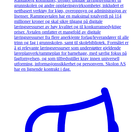
Randaberg kommuner, trenger digitale læringsressurser til
grunnskolen og andre opplæringsvirksomheter, inkludert et
nettbasert verktøy for kjøp, overoppsyn og administrasjon av
lisenser. Rammeavtalen har en maksimal totalverdi på 114
millioner kroner og skal sikre tilgang på digitale
læringsressurser av høy kvalitet og til konkurransedyktige
priser. Avtalen omfatter et mangfold av digitale
læringsressurser fra flere anerkjente forlag/leverandører til alle
trinn og fag i grunnskolen, samt til skolebibliotek. Formålet er
å gi relevante læringsressurser som understøtter gjeldende
læreplanverk/rammeplan for barnehage, med særlig fokus på
fagfornyelsen, og som tilfredsstiller krav innen universell
utforming, informasjonssikkerhet og personvern. Skolon AS
har en lignende kontrakt i dag.