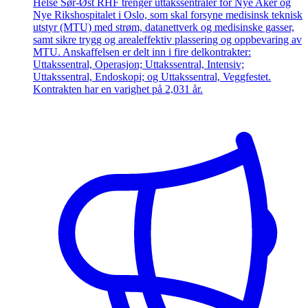
Helse Sør-Øst RHF trenger uttakssentraler for Nye Aker og
Nye Rikshospitalet i Oslo, som skal forsyne medisinsk teknisk
utstyr (MTU) med strøm, datanettverk og medisinske gasser,
samt sikre trygg og arealeffektiv plassering og oppbevaring av
MTU. Anskaffelsen er delt inn i fire delkontrakter:
Uttakssentral, Operasjon; Uttakssentral, Intensiv;
Uttakssentral, Endoskopi; og Uttakssentral, Veggfestet.
Kontrakten har en varighet på 2,031 år.