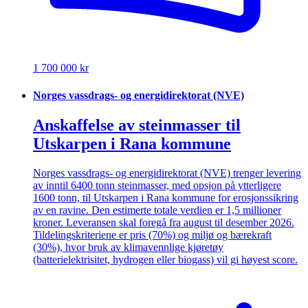
1 700 000 kr
Norges vassdrags- og energidirektorat (NVE)
Anskaffelse av steinmasser til
Utskarpen i Rana kommune
Norges vassdrags- og energidirektorat (NVE) trenger levering
av inntil 6400 tonn steinmasser, med opsjon på ytterligere
1600 tonn, til Utskarpen i Rana kommune for erosjonssikring
av en ravine. Den estimerte totale verdien er 1,5 millioner
kroner. Leveransen skal foregå fra august til desember 2026.
Tildelingskriteriene er pris (70%) og miljø og bærekraft
(30%), hvor bruk av klimavennlige kjøretøy
(batterielektrisitet, hydrogen eller biogass) vil gi høyest score.