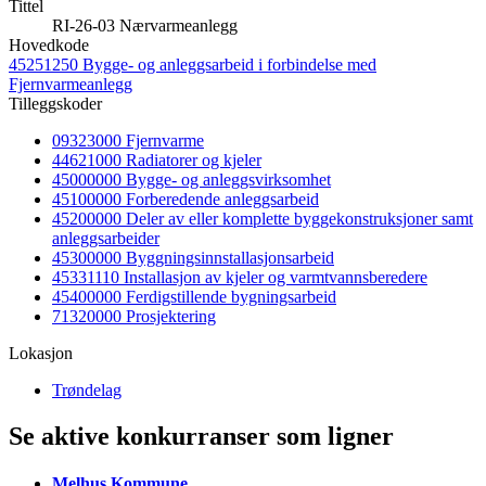
Tittel
RI-26-03 Nærvarmeanlegg
Hovedkode
45251250 Bygge- og anleggsarbeid i forbindelse med
Fjernvarmeanlegg
Tilleggskoder
09323000 Fjernvarme
44621000 Radiatorer og kjeler
45000000 Bygge- og anleggsvirksomhet
45100000 Forberedende anleggsarbeid
45200000 Deler av eller komplette byggekonstruksjoner samt
anleggsarbeider
45300000 Byggningsinnstallasjonsarbeid
45331110 Installasjon av kjeler og varmtvannsberedere
45400000 Ferdigstillende bygningsarbeid
71320000 Prosjektering
Lokasjon
Trøndelag
Se aktive konkurranser som ligner
Melhus Kommune