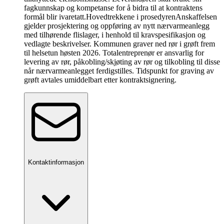
fagkunnskap og kompetanse for å bidra til at kontraktens
formål blir ivaretatt.
Hovedtrekkene i prosedyren
Anskaffelsen
gjelder prosjektering og oppføring av nytt nærvarmeanlegg
med tilhørende flislager, i henhold til kravspesifikasjon og
vedlagte beskrivelser. Kommunen graver ned rør i grøft frem
til helsetun høsten 2026. Totalentreprenør er ansvarlig for
levering av rør, påkobling/skjøting av rør og tilkobling til disse
når nærvarmeanlegget ferdigstilles. Tidspunkt for graving av
grøft avtales umiddelbart etter kontraktsignering.
Kontaktinformasjon