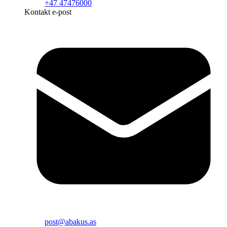
+47 47476000
Kontakt e-post
post@abakus.as