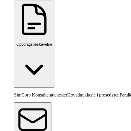
Oppdragsbeskrivelse
SimCorp Konsultenttjenester
Hovedtrekkene i prosedyren
Paral