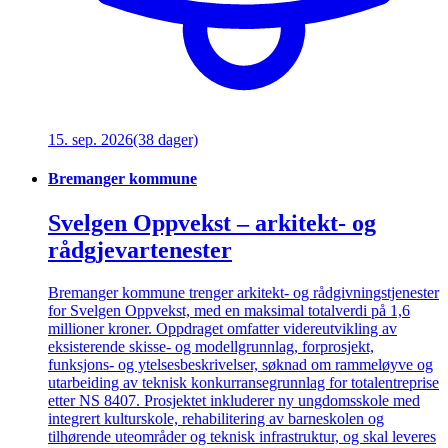
15. sep. 2026
(38 dager)
Bremanger kommune
Svelgen Oppvekst – arkitekt- og
rådgjevartenester
Bremanger kommune trenger arkitekt- og rådgivningstjenester
for Svelgen Oppvekst, med en maksimal totalverdi på 1,6
millioner kroner. Oppdraget omfatter videreutvikling av
eksisterende skisse- og modellgrunnlag, forprosjekt,
funksjons- og ytelsesbeskrivelser, søknad om rammeløyve og
utarbeiding av teknisk konkurransegrunnlag for totalentreprise
etter NS 8407. Prosjektet inkluderer ny ungdomsskole med
integrert kulturskole, rehabilitering av barneskolen og
tilhørende uteområder og teknisk infrastruktur, og skal leveres