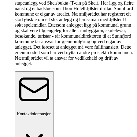
stupeanlegg ved Skeisbukta (T-ein på Skei). Her ligg òg fleire
naust og ei badstue som Thon Hotell Jølster driftar. Sunnfjord
kommune er eigar av arealet. Nærmiljørådet har registrert eit
stort ønskje om eit slik anlegg og har saman med Jølster IL
søkt spelemidlar. Ettersom anlegget ligg på kommunal grunn
og skal vere tilgjengeleg for alle - innbyggarar, skulelevar,
besøkande, turistar - rår kommunaldirektøren til at Sunnfjord
kommune tar ansvar for gjennomføring og vert eigar av
anlegget. Det føreset at anlegget må vere fullfinansiert. Dette
er ein modell som har vert nytta i andre prosjekt i kommunen.
Nærmiljørådet vil ta ansvar for vedlikehald og drift av
anlegget.
Kontaktinformasjon