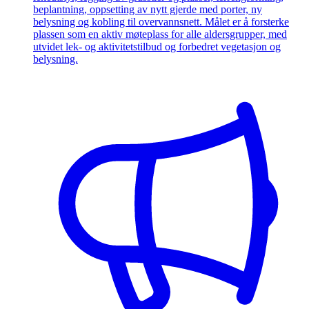
beplantning, oppsetting av nytt gjerde med porter, ny
belysning og kobling til overvannsnett. Målet er å forsterke
plassen som en aktiv møteplass for alle aldersgrupper, med
utvidet lek- og aktivitetstilbud og forbedret vegetasjon og
belysning.