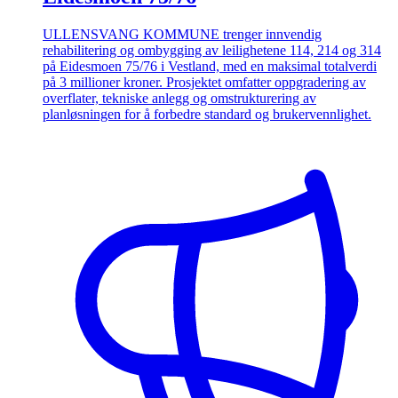
ULLENSVANG KOMMUNE trenger innvendig
rehabilitering og ombygging av leilighetene 114, 214 og 314
på Eidesmoen 75/76 i Vestland, med en maksimal totalverdi
på 3 millioner kroner. Prosjektet omfatter oppgradering av
overflater, tekniske anlegg og omstrukturering av
planløsningen for å forbedre standard og brukervennlighet.