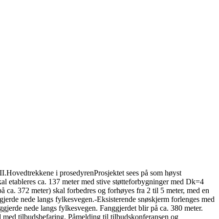
II.
Hovedtrekkene i prosedyren
Prosjektet sees på som høyst
 skal etableres ca. 137 meter med stive støtteforbygninger med Dk=4
å ca. 372 meter) skal forbedres og forhøyes fra 2 til 5 meter, med en
anggjerde nede langs fylkesvegen.-Eksisterende snøskjerm forlenges med
ggjerde nede langs fylkesvegen. Fanggjerdet blir på ca. 380 meter.
 med tilbudsbefaring. Påmelding til tilbudskonferansen og