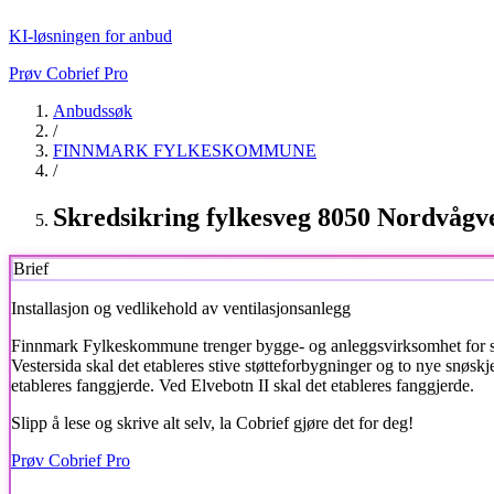
KI-løsningen for anbud
Prøv Cobrief Pro
Anbudssøk
/
FINNMARK FYLKESKOMMUNE
/
Skredsikring fylkesveg 8050 Nordvågv
Brief
Installasjon og vedlikehold av ventilasjonsanlegg
Finnmark Fylkeskommune
trenger bygge- og anleggsvirksomhet for sk
Vestersida skal det etableres stive støtteforbygninger og to nye snøs
etableres fanggjerde. Ved Elvebotn II skal det etableres fanggjerde.
Slipp å lese og skrive alt selv, la Cobrief gjøre det for deg!
Prøv Cobrief Pro