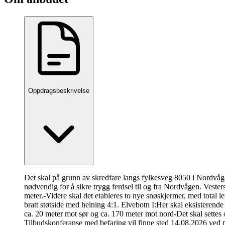
Oppdragsbeskrivelse
Det skal på grunn av skredfare langs fylkesveg 8050 i Nordvågen
nødvendig for å sikre trygg ferdsel til og fra Nordvågen. Veste
meter.-Videre skal det etableres to nye snøskjermer, med total 
bratt støtside med helning 4:1. Elvebotn I:Her skal eksisterend
ca. 20 meter mot sør og ca. 170 meter mot nord-Det skal settes 
Tilbudskonferanse med befaring vil finne sted 14.08.2026 ved 