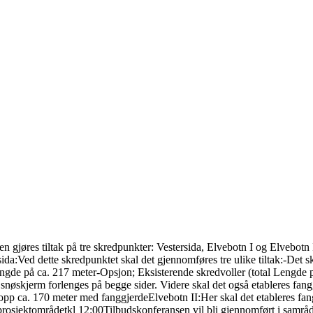
 gjøres tiltak på tre skredpunkter: Vestersida, Elvebotn I og Elvebotn 
rsida:Ved dette skredpunktet skal det gjennomføres tre ulike tiltak:-Det
lengde på ca. 217 meter-Opsjon; Eksisterende skredvoller (total Lengde p
e snøskjerm forlenges på begge sider. Videre skal det også etableres f
opp ca. 170 meter med fanggjerdeElvebotn II:Her skal det etableres fan
prosjektområdetkl 12:00Tilbudskonferansen vil bli gjennomført i samråd