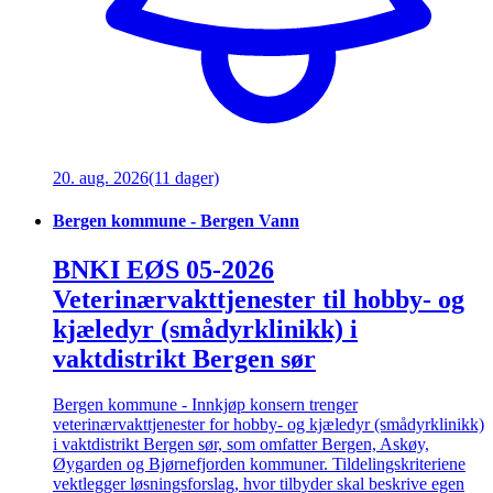
20. aug. 2026
(11 dager)
Bergen kommune - Bergen Vann
BNKI EØS 05-2026
Veterinærvakttjenester til hobby- og
kjæledyr (smådyrklinikk) i
vaktdistrikt Bergen sør
Bergen kommune - Innkjøp konsern trenger
veterinærvakttjenester for hobby- og kjæledyr (smådyrklinikk)
i vaktdistrikt Bergen sør, som omfatter Bergen, Askøy,
Øygarden og Bjørnefjorden kommuner. Tildelingskriteriene
vektlegger løsningsforslag, hvor tilbyder skal beskrive egen