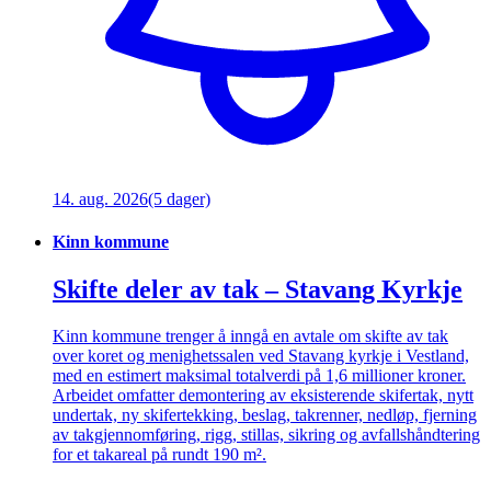
14. aug. 2026
(5 dager)
Kinn kommune
Skifte deler av tak – Stavang Kyrkje
Kinn kommune trenger å inngå en avtale om skifte av tak
over koret og menighetssalen ved Stavang kyrkje i Vestland,
med en estimert maksimal totalverdi på 1,6 millioner kroner.
Arbeidet omfatter demontering av eksisterende skifertak, nytt
undertak, ny skifertekking, beslag, takrenner, nedløp, fjerning
av takgjennomføring, rigg, stillas, sikring og avfallshåndtering
for et takareal på rundt 190 m².