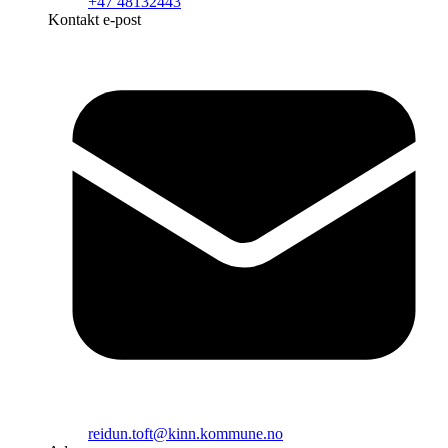
+47 48132443
Kontakt e-post
reidun.toft@kinn.kommune.no