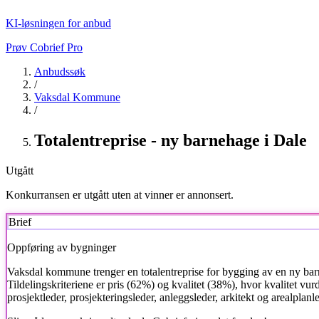
KI-løsningen for anbud
Prøv Cobrief Pro
Anbudssøk
/
Vaksdal Kommune
/
Totalentreprise - ny barnehage i Dale
Utgått
Konkurransen er utgått uten at vinner er annonsert.
Brief
Oppføring av bygninger
Vaksdal kommune
trenger en totalentreprise for bygging av en ny ba
Tildelingskriteriene er pris (62%) og kvalitet (38%), hvor kvalitet vu
prosjektleder, prosjekteringsleder, anleggsleder, arkitekt og arealplan