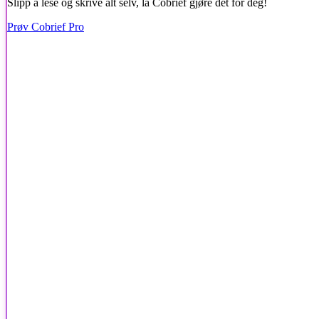
Slipp å lese og skrive alt selv, la Cobrief gjøre det for deg!
Prøv Cobrief Pro