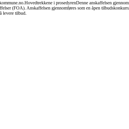
l.kommune.no.
Hovedtrekkene i prosedyren
Denne anskaffelsen gjennomfø
felser (FOA). Anskaffelsen gjennomføres som en åpen tilbudskonkurranse
å levere tilbud.