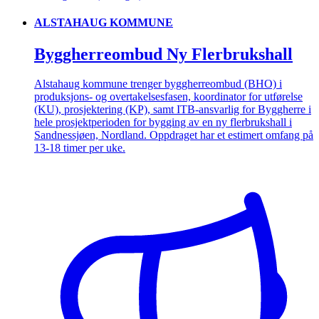
ALSTAHAUG KOMMUNE
Byggherreombud Ny Flerbrukshall
Alstahaug kommune trenger byggherreombud (BHO) i
produksjons- og overtakelsesfasen, koordinator for utførelse
(KU), prosjektering (KP), samt ITB-ansvarlig for Byggherre i
hele prosjektperioden for bygging av en ny flerbrukshall i
Sandnessjøen, Nordland. Oppdraget har et estimert omfang på
13-18 timer per uke.