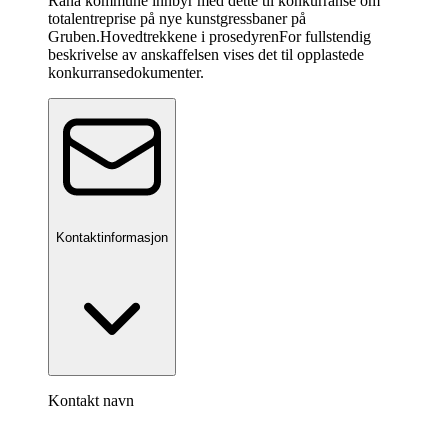
Rana kommune innbyr med dette til konkurranse om
totalentreprise på nye kunstgressbaner på
Gruben.
Hovedtrekkene i prosedyren
For fullstendig
beskrivelse av anskaffelsen vises det til opplastede
konkurransedokumenter.
Kontaktinformasjon
Kontakt navn