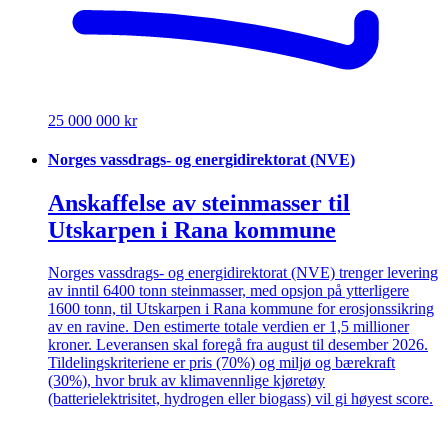
25 000 000 kr
Norges vassdrags- og energidirektorat (NVE)
Anskaffelse av steinmasser til
Utskarpen i Rana kommune
Norges vassdrags- og energidirektorat (NVE) trenger levering
av inntil 6400 tonn steinmasser, med opsjon på ytterligere
1600 tonn, til Utskarpen i Rana kommune for erosjonssikring
av en ravine. Den estimerte totale verdien er 1,5 millioner
kroner. Leveransen skal foregå fra august til desember 2026.
Tildelingskriteriene er pris (70%) og miljø og bærekraft
(30%), hvor bruk av klimavennlige kjøretøy
(batterielektrisitet, hydrogen eller biogass) vil gi høyest score.