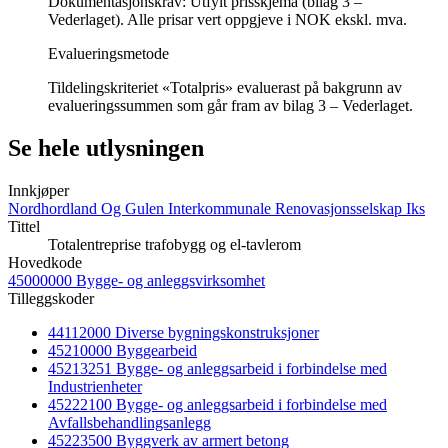
Dokumentasjonskrav: Utfylt prisskjema (bilag 3 –
Vederlaget). Alle prisar vert oppgjeve i NOK ekskl. mva.
Evalueringsmetode
Tildelingskriteriet «Totalpris» evaluerast på bakgrunn av
evalueringssummen som går fram av bilag 3 – Vederlaget.
Se hele utlysningen
Innkjøper
Nordhordland Og Gulen Interkommunale Renovasjonsselskap Iks
Tittel
Totalentreprise trafobygg og el-tavlerom
Hovedkode
45000000 Bygge- og anleggsvirksomhet
Tilleggskoder
44112000 Diverse bygningskonstruksjoner
45210000 Byggearbeid
45213251 Bygge- og anleggsarbeid i forbindelse med
Industrienheter
45222100 Bygge- og anleggsarbeid i forbindelse med
Avfallsbehandlingsanlegg
45223500 Byggverk av armert betong