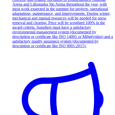
Arena and Lillomarka Ski Arena throughout the year, with
most work expected in the summer for projects, operational
adaptations, maintenance, and improvements. During winter,
mechanical and manual resources will be needed for snow
removal and clearing. Price will be weighted 100% in the
award criteria. Suppliers must have a satisfactory
environmental management system (documented by
description or certificate like ISO 14001 or Miljøfyrtårn) and a
satisfactory quality assurance system (documented by
description or certificate like ISO 9001:2015).