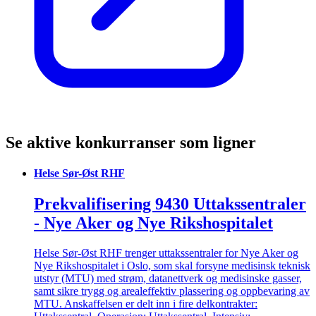
Se aktive konkurranser som ligner
Helse Sør-Øst RHF
Prekvalifisering 9430 Uttakssentraler
- Nye Aker og Nye Rikshospitalet
Helse Sør-Øst RHF trenger uttakssentraler for Nye Aker og
Nye Rikshospitalet i Oslo, som skal forsyne medisinsk teknisk
utstyr (MTU) med strøm, datanettverk og medisinske gasser,
samt sikre trygg og arealeffektiv plassering og oppbevaring av
MTU. Anskaffelsen er delt inn i fire delkontrakter: