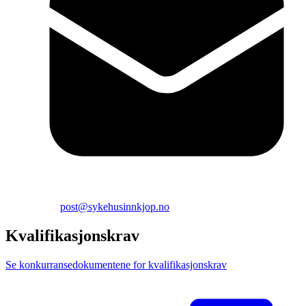
post@sykehusinnkjop.no
Kvalifikasjonskrav
Se konkurransedokumentene for kvalifikasjonskrav