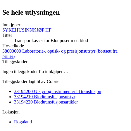
Se hele utlysningen
Innkjøper
SYKEHUSINNKJØP HF
Tittel
Transportkasser for Blodposer med blod
Hovedkode
38000000 Laboratorie-, optisk- og presisjonsutstyr (bortsett fra
briller)
Tilleggskoder
Ingen tilleggskoder fra innkjøper …
Tilleggskoder lagt til av Cobrief
33194200 Utstyr og instrumenter til transfusjon
33194210 Blodtransfusjonsutstyr
33194220 Blodtransfusjonsartikler
Lokasjon
Rogaland