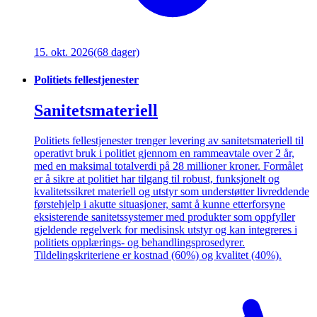
15. okt. 2026
(68 dager)
Politiets fellestjenester
Sanitetsmateriell
Politiets fellestjenester trenger levering av sanitetsmateriell til
operativt bruk i politiet gjennom en rammeavtale over 2 år,
med en maksimal totalverdi på 28 millioner kroner. Formålet
er å sikre at politiet har tilgang til robust, funksjonelt og
kvalitetssikret materiell og utstyr som understøtter livreddende
førstehjelp i akutte situasjoner, samt å kunne etterforsyne
eksisterende sanitetssystemer med produkter som oppfyller
gjeldende regelverk for medisinsk utstyr og kan integreres i
politiets opplærings- og behandlingsprosedyrer.
Tildelingskriteriene er kostnad (60%) og kvalitet (40%).