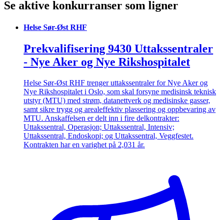
Se aktive konkurranser som ligner
Helse Sør-Øst RHF
Prekvalifisering 9430 Uttakssentraler
- Nye Aker og Nye Rikshospitalet
Helse Sør-Øst RHF trenger uttakssentraler for Nye Aker og
Nye Rikshospitalet i Oslo, som skal forsyne medisinsk teknisk
utstyr (MTU) med strøm, datanettverk og medisinske gasser,
samt sikre trygg og arealeffektiv plassering og oppbevaring av
MTU. Anskaffelsen er delt inn i fire delkontrakter:
Uttakssentral, Operasjon; Uttakssentral, Intensiv;
Uttakssentral, Endoskopi; og Uttakssentral, Veggfestet.
Kontrakten har en varighet på 2,031 år.