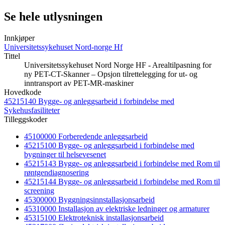
Se hele utlysningen
Innkjøper
Universitetssykehuset Nord-norge Hf
Tittel
Universitetssykehuset Nord Norge HF - Arealtilpasning for
ny PET-CT-Skanner – Opsjon tilrettelegging for ut- og
inntransport av PET-MR-maskiner
Hovedkode
45215140 Bygge- og anleggsarbeid i forbindelse med
Sykehusfasiliteter
Tilleggskoder
45100000 Forberedende anleggsarbeid
45215100 Bygge- og anleggsarbeid i forbindelse med
bygninger til helsevesenet
45215143 Bygge- og anleggsarbeid i forbindelse med Rom til
røntgendiagnosering
45215144 Bygge- og anleggsarbeid i forbindelse med Rom til
screening
45300000 Byggningsinnstallasjonsarbeid
45310000 Installasjon av elektriske ledninger og armaturer
45315100 Elektroteknisk installasjonsarbeid