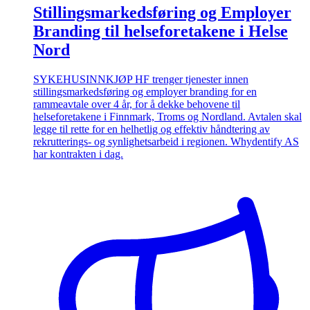
Stillingsmarkedsføring og Employer
Branding til helseforetakene i Helse
Nord
SYKEHUSINNKJØP HF trenger tjenester innen
stillingsmarkedsføring og employer branding for en
rammeavtale over 4 år, for å dekke behovene til
helseforetakene i Finnmark, Troms og Nordland. Avtalen skal
legge til rette for en helhetlig og effektiv håndtering av
rekrutterings- og synlighetsarbeid i regionen. Whydentify AS
har kontrakten i dag.