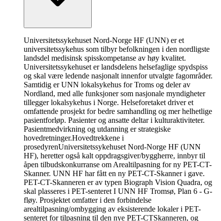
Universitetssykehuset Nord-Norge HF (UNN) er et
universitetssykehus som tilbyr befolkningen i den nordligste
landsdel medisinsk spisskompetanse av høy kvalitet.
Universitetssykehuset er landsdelens helsefaglige spydspiss
og skal være ledende nasjonalt innenfor utvalgte fagområder.
Samtidig er UNN lokalsykehus for Troms og deler av
Nordland, med alle funksjoner som nasjonale myndigheter
tillegger lokalsykehus i Norge. Helseforetaket driver et
omfattende prosjekt for bedre samhandling og mer helhetlige
pasientforløp. Pasienter og ansatte deltar i kulturaktiviteter.
Pasientmedvirkning og utdanning er strategiske
hovedretninger.
Hovedtrekkene i
prosedyren
Universitetssykehuset Nord-Norge HF (UNN
HF), heretter også kalt oppdragsgiver/byggherre, innbyr til
åpen tilbudskonkurranse om Arealtilpasning for ny PET-CT-
Skanner. UNN HF har fått en ny PET-CT-Skanner i gave.
PET-CT-Skanneren er av typen Biograph Vision Quadra, og
skal plasseres i PET-senteret I UNN HF Tromsø, Plan 6 - G-
fløy. Prosjektet omfatter i den forbindelse
arealtilpasning/ombygging av eksisterende lokaler i PET-
senteret for tilpasning til den nye PET-CTSkanneren, og