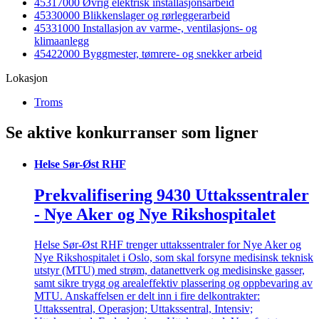
45317000 Øvrig elektrisk installasjonsarbeid
45330000 Blikkenslager og rørleggerarbeid
45331000 Installasjon av varme-, ventilasjons- og
klimaanlegg
45422000 Byggmester, tømrere- og snekker arbeid
Lokasjon
Troms
Se aktive konkurranser som ligner
Helse Sør-Øst RHF
Prekvalifisering 9430 Uttakssentraler
- Nye Aker og Nye Rikshospitalet
Helse Sør-Øst RHF trenger uttakssentraler for Nye Aker og
Nye Rikshospitalet i Oslo, som skal forsyne medisinsk teknisk
utstyr (MTU) med strøm, datanettverk og medisinske gasser,
samt sikre trygg og arealeffektiv plassering og oppbevaring av
MTU. Anskaffelsen er delt inn i fire delkontrakter:
Uttakssentral, Operasjon; Uttakssentral, Intensiv;