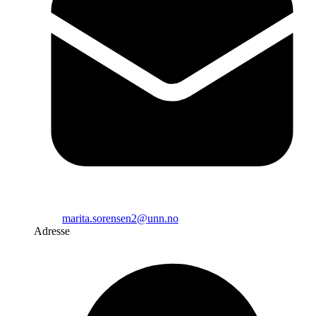
marita.sorensen2@unn.no
Adresse