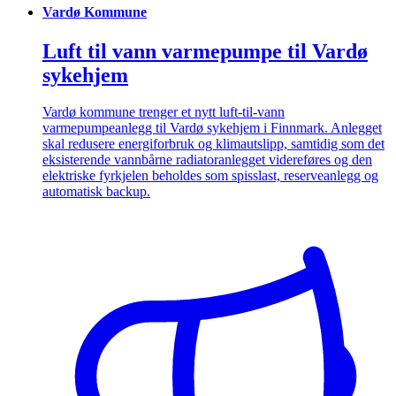
Vardø Kommune
Luft til vann varmepumpe til Vardø
sykehjem
Vardø kommune trenger et nytt luft-til-vann
varmepumpeanlegg til Vardø sykehjem i Finnmark. Anlegget
skal redusere energiforbruk og klimautslipp, samtidig som det
eksisterende vannbårne radiatoranlegget videreføres og den
elektriske fyrkjelen beholdes som spisslast, reserveanlegg og
automatisk backup.