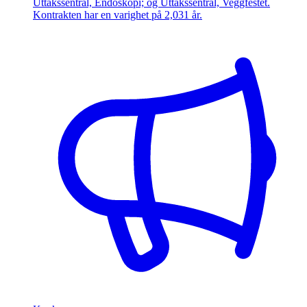
Uttakssentral, Endoskopi; og Uttakssentral, Veggfestet.
Kontrakten har en varighet på 2,031 år.