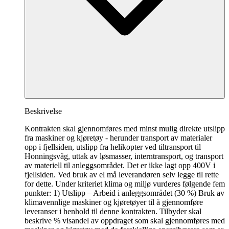
Beskrivelse
Kontrakten skal gjennomføres med minst mulig direkte utslipp
fra maskiner og kjøretøy - herunder transport av materialer
opp i fjellsiden, utslipp fra helikopter ved tiltransport til
Honningsvåg, uttak av løsmasser, interntransport, og transport
av materiell til anleggsområdet. Det er ikke lagt opp 400V i
fjellsiden. Ved bruk av el må leverandøren selv legge til rette
for dette. Under kriteriet klima og miljø vurderes følgende fem
punkter: 1) Utslipp – Arbeid i anleggsområdet (30 %) Bruk av
klimavennlige maskiner og kjøretøyer til å gjennomføre
leveranser i henhold til denne kontrakten. Tilbyder skal
beskrive % visandel av oppdraget som skal gjennomføres med