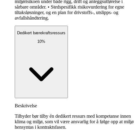
miljørisikoen under både rigg, drift og anleggsutførelse i
sårbare områder. • Stedspesifikk risikovurdering for egne
tiltaksløsninger, og en plan for drivstoffs-, utslipps- og
avfallshåndtering.
Dedikert bærekraftsressurs
10%
Beskrivelse
Tilbyder bør tilby én dedikert ressurs med kompetanse innen
klima og miljø, som vil være ansvarlig for å følge opp at miljø
hensyntas i kontraktsfasen.