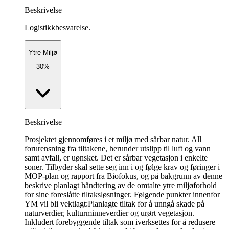
Beskrivelse
Logistikkbesvarelse.
Ytre Miljø
30%
Beskrivelse
Prosjektet gjennomføres i et miljø med sårbar natur. All
forurensning fra tiltakene, herunder utslipp til luft og vann
samt avfall, er uønsket. Det er sårbar vegetasjon i enkelte
soner. Tilbyder skal sette seg inn i og følge krav og føringer i
MOP-plan og rapport fra Biofokus, og på bakgrunn av denne
beskrive planlagt håndtering av de omtalte ytre miljøforhold
for sine foreslåtte tiltaksløsninger. Følgende punkter innenfor
YM vil bli vektlagt:Planlagte tiltak for å unngå skade på
naturverdier, kulturminneverdier og urørt vegetasjon.
Inkludert forebyggende tiltak som iverksettes for å redusere