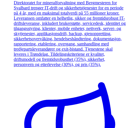
Direktoratet for mineralforvaltning med Bergmesteren for
Svalbard trenger IT-drift og sikkerhetstjenester for en periode
på 4 år, med en maksimal totalverdi på 55 millioner kroner.
Leveransen omfatter en helhetlig, sikker og fremtidsrobust IT-
driftsleveranse, inkludert brukerstøtte, servicedesk, identitet og
tilgangsstyring, klienter, mobile enheter, nettverk, server- og
skytjenester, applikasjonsdrift, backup, gjenoppretting,
sikkerhetsovervåking, hendelseshåndtering, dokumentasjon,
rapportering, etablering, overgang, samhandling med
tredjepartsleverandører og exit-bistand. Tjenestene skal
leveres i Trøndelag. Tildelingskriteriene er kvalitet,
driftsmodell og fremtidsrobusthet (35%), sikkerhet,
personvern og etterlevelse (30%), og pris (35%).