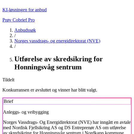
KI-løsningen for anbud
Prøv Cobrief Pro
Anbudssøk
/
Norges vassdrags- og energidirektorat (NVE)
/
Utførelse av skredsikring for
Honningsvåg sentrum
Tildelt
Konkurransen er avsluttet og vinner har blitt valgt.
Brief
Anleggs- og veibygging
Norges Vassdrags- Og Energidirektorat (NVE)
har inngått en avtale
med Nordisk Fjellsikring AS og DS Entreprenør AS om utførelse
av skredsikring for Honningsvåg sentrum i Nordkapp kommune,