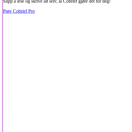
Slipp å lese og skrive alt selv, la Cobrief gjøre det for deg!
Prøv Cobrief Pro