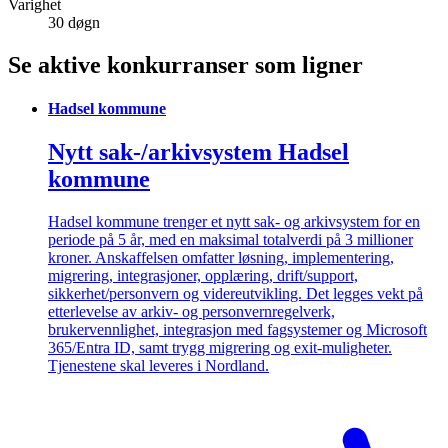
Varighet
30 døgn
Se aktive konkurranser som ligner
Hadsel kommune
Nytt sak-/arkivsystem Hadsel
kommune
Hadsel kommune trenger et nytt sak- og arkivsystem for en
periode på 5 år, med en maksimal totalverdi på 3 millioner
kroner. Anskaffelsen omfatter løsning, implementering,
migrering, integrasjoner, opplæring, drift/support,
sikkerhet/personvern og videreutvikling. Det legges vekt på
etterlevelse av arkiv- og personvernregelverk,
brukervennlighet, integrasjon med fagsystemer og Microsoft
365/Entra ID, samt trygg migrering og exit-muligheter.
Tjenestene skal leveres i Nordland.