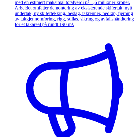
med en estimert maksimal totalverdi på 1,6 millioner kroner.
Arbeidet omfatter demontering av eksisterende skifertak, nytt
undertak, ny skifertekking, beslag, takrenner, nedløp, fjerning
av takgjennomføring, rigg, stillas, sikring og avfallshåndtering
for et takareal på rundt 190 m².