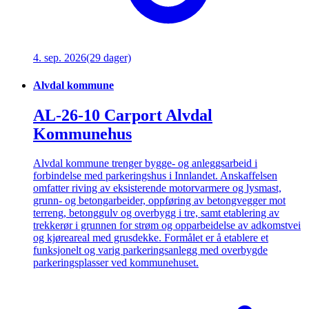
4. sep. 2026
(29 dager)
Alvdal kommune
AL-26-10 Carport Alvdal
Kommunehus
Alvdal kommune trenger bygge- og anleggsarbeid i
forbindelse med parkeringshus i Innlandet. Anskaffelsen
omfatter riving av eksisterende motorvarmere og lysmast,
grunn- og betongarbeider, oppføring av betongvegger mot
terreng, betonggulv og overbygg i tre, samt etablering av
trekkerør i grunnen for strøm og opparbeidelse av adkomstvei
og kjøreareal med grusdekke. Formålet er å etablere et
funksjonelt og varig parkeringsanlegg med overbygde
parkeringsplasser ved kommunehuset.