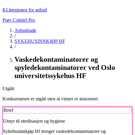
KI-løsningen for anbud
Prøv Cobrief Pro
Anbudssøk
/
SYKEHUSINNKJØP HF
/
Vaskedekontaminatorer og
spyledekontaminatorer ved Oslo
universitetssykehus HF
Utgått
Konkurransen er utgått uten at vinner er annonsert.
Brief
Utstyr til sterilisasjon og hygiene
Sykehusinnkjøp Hf
trenger vaskedekontaminatorer og