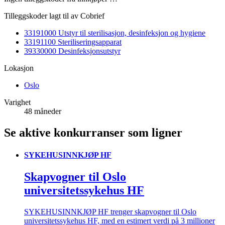
Tilleggskoder lagt til av Cobrief
33191000 Utstyr til sterilisasjon, desinfeksjon og hygiene
33191100 Steriliseringsapparat
39330000 Desinfeksjonsutstyr
Lokasjon
Oslo
Varighet
48 måneder
Se aktive konkurranser som ligner
SYKEHUSINNKJØP HF
Skapvogner til Oslo
universitetssykehus HF
SYKEHUSINNKJØP HF trenger skapvogner til Oslo
universitetssykehus HF, med en estimert verdi på 3 millioner