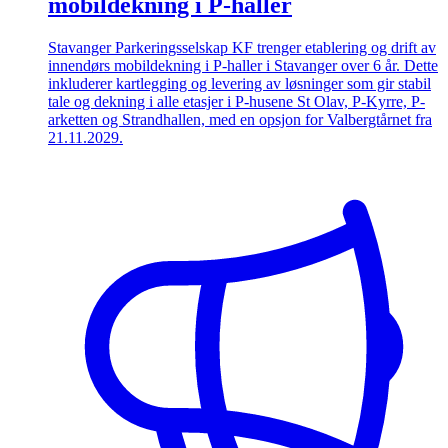
mobildekning i P-haller
Stavanger Parkeringsselskap KF trenger etablering og drift av
innendørs mobildekning i P-haller i Stavanger over 6 år. Dette
inkluderer kartlegging og levering av løsninger som gir stabil
tale og dekning i alle etasjer i P-husene St Olav, P-Kyrre, P-
arketten og Strandhallen, med en opsjon for Valbergtårnet fra
21.11.2029.