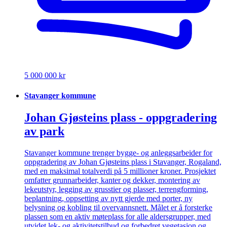
5 000 000 kr
Stavanger kommune
Johan Gjøsteins plass - oppgradering
av park
Stavanger kommune trenger bygge- og anleggsarbeider for
oppgradering av Johan Gjøsteins plass i Stavanger, Rogaland,
med en maksimal totalverdi på 5 millioner kroner. Prosjektet
omfatter grunnarbeider, kanter og dekker, montering av
lekeutstyr, legging av grusstier og plasser, terrengforming,
beplantning, oppsetting av nytt gjerde med porter, ny
belysning og kobling til overvannsnett. Målet er å forsterke
plassen som en aktiv møteplass for alle aldersgrupper, med
utvidet lek- og aktivitetstilbud og forbedret vegetasjon og