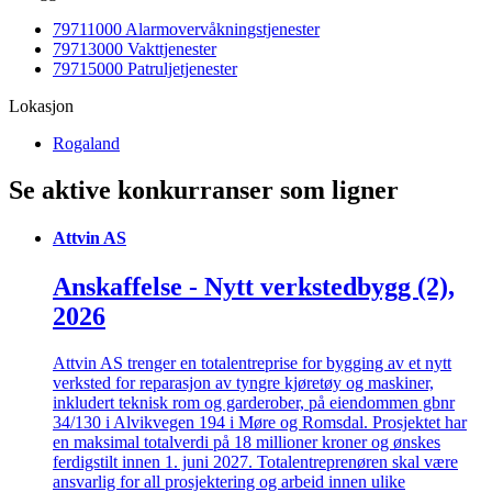
79711000 Alarmovervåkningstjenester
79713000 Vakttjenester
79715000 Patruljetjenester
Lokasjon
Rogaland
Se aktive konkurranser som ligner
Attvin AS
Anskaffelse - Nytt verkstedbygg (2),
2026
Attvin AS trenger en totalentreprise for bygging av et nytt
verksted for reparasjon av tyngre kjøretøy og maskiner,
inkludert teknisk rom og garderober, på eiendommen gbnr
34/130 i Alvikvegen 194 i Møre og Romsdal. Prosjektet har
en maksimal totalverdi på 18 millioner kroner og ønskes
ferdigstilt innen 1. juni 2027. Totalentreprenøren skal være
ansvarlig for all prosjektering og arbeid innen ulike