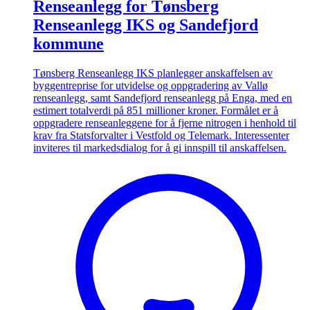
Renseanlegg for Tønsberg
Renseanlegg IKS og Sandefjord
kommune
Tønsberg Renseanlegg IKS planlegger anskaffelsen av
byggentreprise for utvidelse og oppgradering av Vallø
renseanlegg, samt Sandefjord renseanlegg på Enga, med en
estimert totalverdi på 851 millioner kroner. Formålet er å
oppgradere renseanleggene for å fjerne nitrogen i henhold til
krav fra Statsforvalter i Vestfold og Telemark. Interessenter
inviteres til markedsdialog for å gi innspill til anskaffelsen.