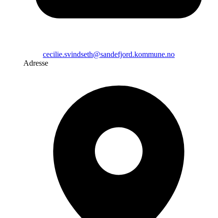
cecilie.svindseth@sandefjord.kommune.no
Adresse