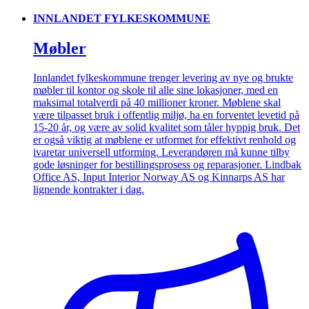
INNLANDET FYLKESKOMMUNE
Møbler
Innlandet fylkeskommune trenger levering av nye og brukte
møbler til kontor og skole til alle sine lokasjoner, med en
maksimal totalverdi på 40 millioner kroner. Møblene skal
være tilpasset bruk i offentlig miljø, ha en forventet levetid på
15-20 år, og være av solid kvalitet som tåler hyppig bruk. Det
er også viktig at møblene er utformet for effektivt renhold og
ivaretar universell utforming. Leverandøren må kunne tilby
gode løsninger for bestillingsprosess og reparasjoner. Lindbak
Office AS, Input Interior Norway AS og Kinnarps AS har
lignende kontrakter i dag.