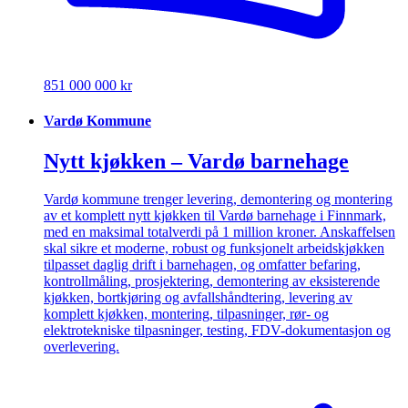
851 000 000 kr
Vardø Kommune
Nytt kjøkken – Vardø barnehage
Vardø kommune trenger levering, demontering og montering
av et komplett nytt kjøkken til Vardø barnehage i Finnmark,
med en maksimal totalverdi på 1 million kroner. Anskaffelsen
skal sikre et moderne, robust og funksjonelt arbeidskjøkken
tilpasset daglig drift i barnehagen, og omfatter befaring,
kontrollmåling, prosjektering, demontering av eksisterende
kjøkken, bortkjøring og avfallshåndtering, levering av
komplett kjøkken, montering, tilpasninger, rør- og
elektrotekniske tilpasninger, testing, FDV-dokumentasjon og
overlevering.