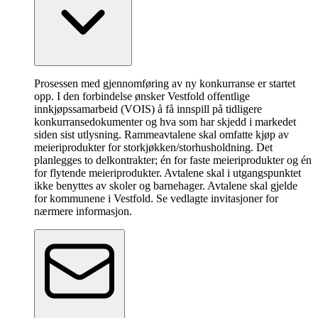
Prosessen med gjennomføring av ny konkurranse er startet
opp. I den forbindelse ønsker Vestfold offentlige
innkjøpssamarbeid (VOIS) å få innspill på tidligere
konkurransedokumenter og hva som har skjedd i markedet
siden sist utlysning. Rammeavtalene skal omfatte kjøp av
meieriprodukter for storkjøkken/storhusholdning. Det
planlegges to delkontrakter; én for faste meieriprodukter og én
for flytende meieriprodukter. Avtalene skal i utgangspunktet
ikke benyttes av skoler og barnehager. Avtalene skal gjelde
for kommunene i Vestfold. Se vedlagte invitasjoner for
nærmere informasjon.