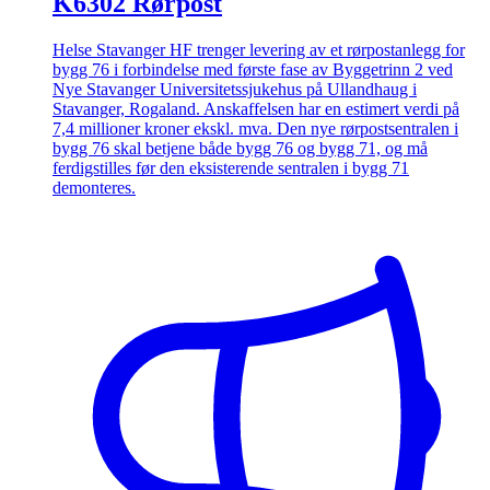
K6302 Rørpost
Helse Stavanger HF trenger levering av et rørpostanlegg for
bygg 76 i forbindelse med første fase av Byggetrinn 2 ved
Nye Stavanger Universitetssjukehus på Ullandhaug i
Stavanger, Rogaland. Anskaffelsen har en estimert verdi på
7,4 millioner kroner ekskl. mva. Den nye rørpostsentralen i
bygg 76 skal betjene både bygg 76 og bygg 71, og må
ferdigstilles før den eksisterende sentralen i bygg 71
demonteres.