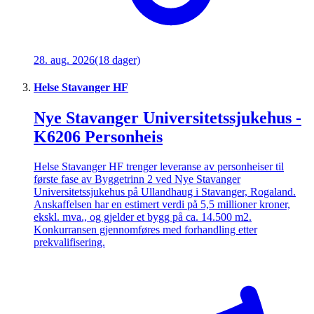
28. aug. 2026
(18 dager)
Helse Stavanger HF
Nye Stavanger Universitetssjukehus -
K6206 Personheis
Helse Stavanger HF trenger leveranse av personheiser til
første fase av Byggetrinn 2 ved Nye Stavanger
Universitetssjukehus på Ullandhaug i Stavanger, Rogaland.
Anskaffelsen har en estimert verdi på 5,5 millioner kroner,
ekskl. mva., og gjelder et bygg på ca. 14.500 m2.
Konkurransen gjennomføres med forhandling etter
prekvalifisering.