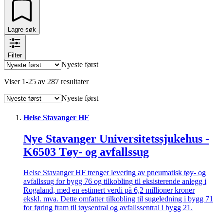
Lagre søk
Filter
Nyeste først
Viser
1
-
25
av
287
resultater
Nyeste først
Helse Stavanger HF
Nye Stavanger Universitetssjukehus -
K6503 Tøy- og avfallssug
Helse Stavanger HF trenger levering av pneumatisk tøy- og
avfallssug for bygg 76 og tilkobling til eksisterende anlegg i
Rogaland, med en estimert verdi på 6,2 millioner kroner
ekskl. mva. Dette omfatter tilkobling til sugeledning i bygg 71
for føring fram til tøysentral og avfallssentral i bygg 21.