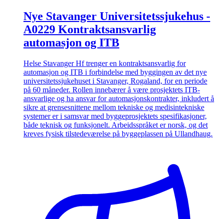
Nye Stavanger Universitetssjukehus -
A0229 Kontraktsansvarlig
automasjon og ITB
Helse Stavanger Hf trenger en kontraktsansvarlig for
automasjon og ITB i forbindelse med byggingen av det nye
universitetssjukehuset i Stavanger, Rogaland, for en periode
på 60 måneder. Rollen innebærer å være prosjektets ITB-
ansvarlige og ha ansvar for automasjonskontrakter, inkludert å
sikre at grensesnittene mellom tekniske og medisintekniske
systemer er i samsvar med byggeprosjektets spesifikasjoner,
både teknisk og funksjonelt. Arbeidsspråket er norsk, og det
kreves fysisk tilstedeværelse på byggeplassen på Ullandhaug.