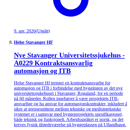
9. apr. 2026
(Utgått)
Helse Stavanger HF
Nye Stavanger Universitetssjukehus -
A0229 Kontraktsansvarlig
automasjon og ITB
Helse Stavanger Hf trenger en kontraktsansvarlig for
automasjon og ITB i forbindelse med byggingen av det nye
universitetssjukehuset i Stavanger, Rogaland, for en periode
på 60 måneder. Rollen innebærer å være prosjektets ITB-
ansvarlige og ha ansvar for automasjonskontrakter, inkludert å
sikre at grensesnittene mellom tekniske og medisintekniske
systemer er i samsvar med byggeprosjektets spesifikasjoner,
både teknisk og funksjonelt. Arbeidsspråket er norsk, og det
kreves fysisk tilstedeværelse på byggeplassen på Ullandhaug.