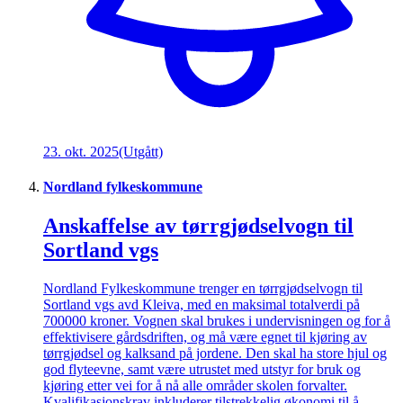
23. okt. 2025
(Utgått)
Nordland fylkeskommune
Anskaffelse av tørrgjødselvogn til
Sortland vgs
Nordland Fylkeskommune trenger en tørrgjødselvogn til
Sortland vgs avd Kleiva, med en maksimal totalverdi på
700000 kroner. Vognen skal brukes i undervisningen og for å
effektivisere gårdsdriften, og må være egnet til kjøring av
tørrgjødsel og kalksand på jordene. Den skal ha store hjul og
god flyteevne, samt være utrustet med utstyr for bruk og
kjøring etter vei for å nå alle områder skolen forvalter.
Kvalifikasjonskrav inkluderer tilstrekkelig økonomi til å