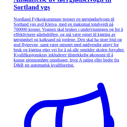
Sortland vgs
Nordland Fylkeskommune trenger en tørrgjødselvogn til
Sortland vgs avd Kleiva, med en maksimal totalverdi på
700000 kroner. Vognen skal brukes i undervisningen og for å
effektivisere gårdsdriften, og må være egnet til kjøring av
tørrgjødsel og kalksand på jordene. Den skal ha store hjul og
god flyteevne, samt være utrustet med nødvendig utstyr for
bruk og kjøring etter vei for å nå alle områder skolen forvalter.
Kvalifikasjonskrav inkluderer tilstrekkelig økonomi til å
kunne gjennomføre oppdraget, hvor A rating eller bedre fra
D&B gir automatisk kvalifisering.