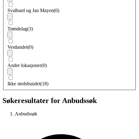
Svalbard og Jan Mayen
(0)
Trøndelag
(3)
Vestlandet
(0)
Andre lokasjoner
(0)
Ikke stedsbundet
(18)
Søkeresultater for Anbudssøk
Anbudssøk