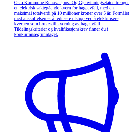
Oslo Kommune Renovasjons- Og Gjenvinningsetaten trenger
en elektrisk saktegående kvern for hageavfall, med en
maksimal totalverdi på 10 millioner kroner over 5 år. Formålet
med anskaffelsen er å redusere utslipp ved å elektrifisere
kvernen som brukes til kverning av hageavfall.
Tildelingskriterier og kvalifikasjonskrav finner du i
konkurransegrunnlaget.