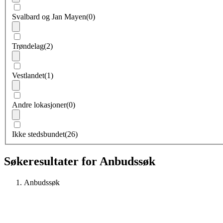
Svalbard og Jan Mayen
(0)
Trøndelag
(2)
Vestlandet
(1)
Andre lokasjoner
(0)
Ikke stedsbundet
(26)
Søkeresultater for Anbudssøk
Anbudssøk