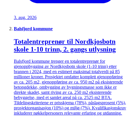
3. aug. 2026
Balsfjord kommune
Totalentreprenør til Nordkjosbotn
skole 1-10 trinn, 2. gangs utlysning
Balsfjord kommune trenger en totalentreprenør for
gjenoppbygging av Nordkjosbotn skole (1-10 trinn) etter
brannen i 2024, med en estimert maksimal totalverdi på 85
millioner kroner. Prosjektet omfatter komplett gjenoppføring
av ca. 205 m2, gjenoppføring av ca. 950 m2 på eksisterende
betongdekke, ombygging av bygningsmasse som ikke er
direkte skadet, samt riving av ca. 250 m2 eksisterende
bebyggelse, med et samlet areal på ca. 2525 m2 BTA.
Tildelingskriteriene er prisskjema (78%), påslagsprosent (5%),
prosjektorganisasjon (10%) og miljø (7%). Kvalifikasjonskrav
inkluderer nøkkelpersoners relevante erfaring og utdanning.