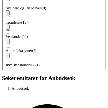
Svalbard og Jan Mayen
(0)
Trøndelag
(15)
Vestlandet
(56)
Andre lokasjoner
(2)
Ikke stedsbundet
(721)
Søkeresultater for Anbudssøk
Anbudssøk