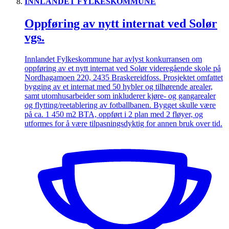
INNLANDET FYLKESKOMMUNE
Oppføring av nytt internat ved Solør
vgs.
Innlandet Fylkeskommune har avlyst konkurransen om
oppføring av et nytt internat ved Solør videregående skole på
Nordhagamoen 220, 2435 Braskereidfoss. Prosjektet omfattet
bygging av et internat med 50 hybler og tilhørende arealer,
samt utomhusarbeider som inkluderer kjøre- og gangarealer
og flytting/reetablering av fotballbanen. Bygget skulle være
på ca. 1 450 m2 BTA, oppført i 2 plan med 2 fløyer, og
utformes for å være tilpasningsdyktig for annen bruk over tid.