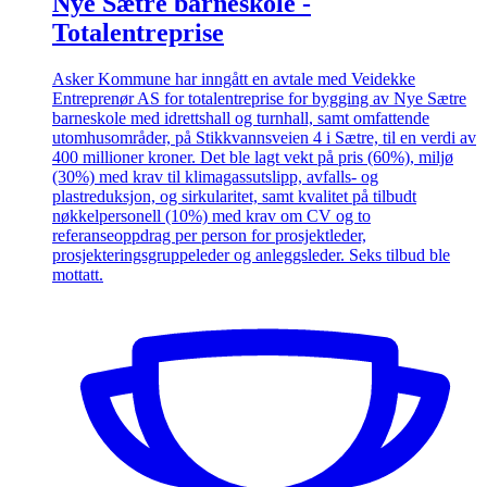
Nye Sætre barneskole -
Totalentreprise
Asker Kommune har inngått en avtale med Veidekke
Entreprenør AS for totalentreprise for bygging av Nye Sætre
barneskole med idrettshall og turnhall, samt omfattende
utomhusområder, på Stikkvannsveien 4 i Sætre, til en verdi av
400 millioner kroner. Det ble lagt vekt på pris (60%), miljø
(30%) med krav til klimagassutslipp, avfalls- og
plastreduksjon, og sirkularitet, samt kvalitet på tilbudt
nøkkelpersonell (10%) med krav om CV og to
referanseoppdrag per person for prosjektleder,
prosjekteringsgruppeleder og anleggsleder. Seks tilbud ble
mottatt.