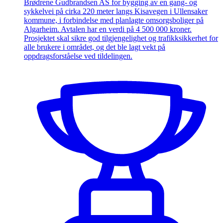
Brødrene Gudbrandsen AS for bygging av en gang- og
sykkelvei på cirka 220 meter langs Kisavegen i Ullensaker
kommune, i forbindelse med planlagte omsorgsboliger på
Algarheim. Avtalen har en verdi på 4 500 000 kroner.
Prosjektet skal sikre god tilgjengelighet og trafikksikkerhet for
alle brukere i området, og det ble lagt vekt på
oppdragsforståelse ved tildelingen.