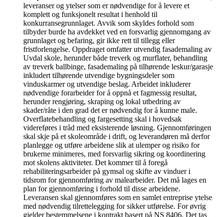
leveranser og ytelser som er nødvendige for å levere et
komplett og funksjonelt resultat i henhold til
konkurransegrunnlaget. Avvik som skyldes forhold som
tilbyder burde ha avdekket ved en forsvarlig gjennomgang av
grunnlaget og befaring, gir ikke rett til tillegg eller
fristforlengelse. Oppdraget omfatter utvendig fasademaling av
Uvdal skole, herunder både treverk og murflater, behandling
av treverk ballbinge, fasademaling på tilhørende leskur/garasje
inkludert tilhørende utvendige bygningsdeler som
vinduskarmer og utvendige beslag. Arbeidet inkluderer
nødvendige forarbeider for å oppnå et fagmessig resultat,
herunder rengjøring, skraping og lokal utbedring av
skader/råte i den grad det er nødvendig for å kunne male.
Overflatebehandling og fargesetting skal i hovedsak
videreføres i tråd med eksisterende løsning. Gjennomføringen
skal skje på et skoleområde i drift, og leverandøren må derfor
planlegge og utføre arbeidene slik at ulemper og risiko for
brukerne minimeres, med forsvarlig sikring og koordinering
mot skolens aktiviteter. Det kommer til å foregå
rehabiliteringsarbeider på gymsal og skifte av vinduer i
tidsrom for gjennomføring av malearbeider. Det må lages en
plan for gjennomføring i forhold til disse arbeidene.
Leveransen skal gjennomføres som en samlet entreprise ytelse
med nødvendig tilrettelegging for sikker utførelse. For øvrig
gjelder bestemmelsene i kontrakt basert på NS 8406. Det tas