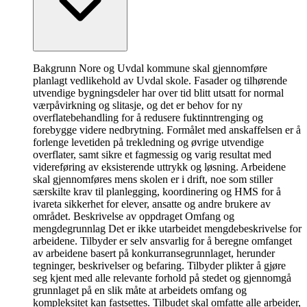
Bakgrunn Nore og Uvdal kommune skal gjennomføre
planlagt vedlikehold av Uvdal skole. Fasader og tilhørende
utvendige bygningsdeler har over tid blitt utsatt for normal
værpåvirkning og slitasje, og det er behov for ny
overflatebehandling for å redusere fuktinntrenging og
forebygge videre nedbrytning. Formålet med anskaffelsen er å
forlenge levetiden på trekledning og øvrige utvendige
overflater, samt sikre et fagmessig og varig resultat med
videreføring av eksisterende uttrykk og løsning. Arbeidene
skal gjennomføres mens skolen er i drift, noe som stiller
særskilte krav til planlegging, koordinering og HMS for å
ivareta sikkerhet for elever, ansatte og andre brukere av
området. Beskrivelse av oppdraget Omfang og
mengdegrunnlag Det er ikke utarbeidet mengdebeskrivelse for
arbeidene. Tilbyder er selv ansvarlig for å beregne omfanget
av arbeidene basert på konkurransegrunnlaget, herunder
tegninger, beskrivelser og befaring. Tilbyder plikter å gjøre
seg kjent med alle relevante forhold på stedet og gjennomgå
grunnlaget på en slik måte at arbeidets omfang og
kompleksitet kan fastsettes. Tilbudet skal omfatte alle arbeider,