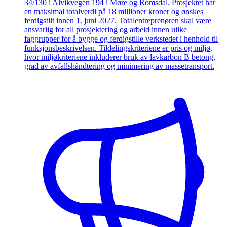
34/130 i Alvikvegen 194 i Møre og Romsdal. Prosjektet har
en maksimal totalverdi på 18 millioner kroner og ønskes
ferdigstilt innen 1. juni 2027. Totalentreprenøren skal være
ansvarlig for all prosjektering og arbeid innen ulike
faggrupper for å bygge og ferdigstille verkstedet i henhold til
funksjonsbeskrivelsen. Tildelingskriteriene er pris og miljø,
hvor miljøkriteriene inkluderer bruk av lavkarbon B betong,
grad av avfallshåndtering og minimering av massetransport.