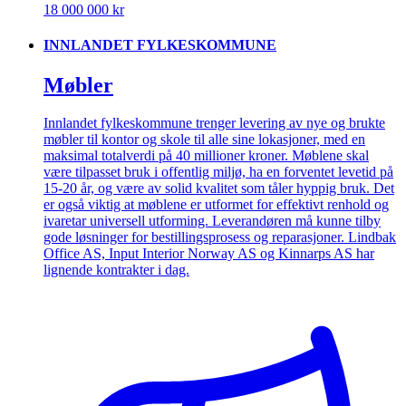
18 000 000 kr
INNLANDET FYLKESKOMMUNE
Møbler
Innlandet fylkeskommune trenger levering av nye og brukte
møbler til kontor og skole til alle sine lokasjoner, med en
maksimal totalverdi på 40 millioner kroner. Møblene skal
være tilpasset bruk i offentlig miljø, ha en forventet levetid på
15-20 år, og være av solid kvalitet som tåler hyppig bruk. Det
er også viktig at møblene er utformet for effektivt renhold og
ivaretar universell utforming. Leverandøren må kunne tilby
gode løsninger for bestillingsprosess og reparasjoner. Lindbak
Office AS, Input Interior Norway AS og Kinnarps AS har
lignende kontrakter i dag.