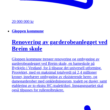
20 000 000 kr
Gloppen kommune
Renovering av garderobeanlegget ved
Breim skule
Gloppen kommune trenger renovering og ombygging av
garderobeanlegget ved Breim skule, en barneskole på
Byrkjelo i Vestland, for å tilpasse det universell utforming.
Prosjektet, med en maksimal totalverdi på 2,4 millioner
kroner, innebærer ombygging av eksisterende herre- og
damegarderober med omkledningsrom, toalett og dusjer, samt
etablering av to ekstra HC-toalett/dusj. Inngangspartiet skal
også tilpasses for rullestolbrukere.