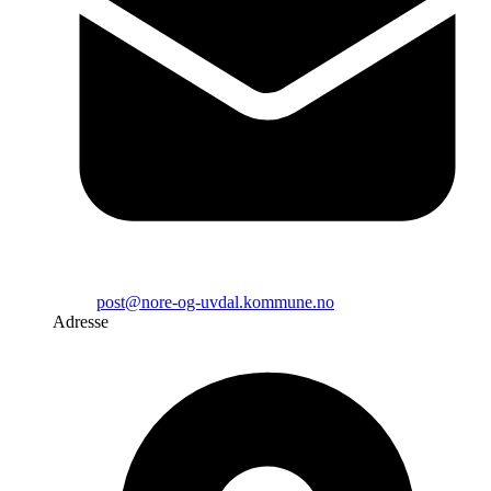
post@nore-og-uvdal.kommune.no
Adresse