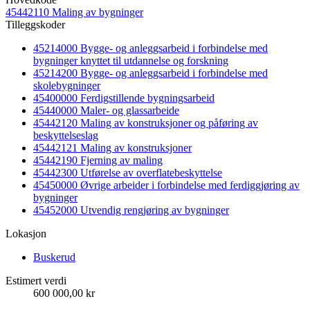
45442110 Maling av bygninger
Tilleggskoder
45214000 Bygge- og anleggsarbeid i forbindelse med
bygninger knyttet til utdannelse og forskning
45214200 Bygge- og anleggsarbeid i forbindelse med
skolebygninger
45400000 Ferdigstillende bygningsarbeid
45440000 Maler- og glassarbeide
45442120 Maling av konstruksjoner og påføring av
beskyttelseslag
45442121 Maling av konstruksjoner
45442190 Fjerning av maling
45442300 Utførelse av overflatebeskyttelse
45450000 Øvrige arbeider i forbindelse med ferdiggjøring av
bygninger
45452000 Utvendig rengjøring av bygninger
Lokasjon
Buskerud
Estimert verdi
600 000,00 kr