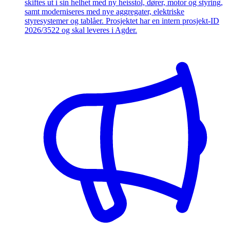
skiftes ut i sin helhet med ny heisstol, dører, motor og styring,
samt moderniseres med nye aggregater, elektriske
styresystemer og tablåer. Prosjektet har en intern prosjekt-ID
2026/3522 og skal leveres i Agder.