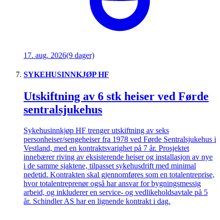
17. aug. 2026
(9 dager)
SYKEHUSINNKJØP HF
Utskiftning av 6 stk heiser ved Førde
sentralsjukehus
Sykehusinnkjøp HF trenger utskiftning av seks
personheiser/sengeheiser fra 1978 ved Førde Sentralsjukehus i
Vestland, med en kontraktsvarighet på 7 år. Prosjektet
innebærer riving av eksisterende heiser og installasjon av nye
i de samme sjaktene, tilpasset sykehusdrift med minimal
nedetid. Kontrakten skal gjennomføres som en totalentreprise,
hvor totalentreprenør også har ansvar for bygningsmessig
arbeid, og inkluderer en service- og vedlikeholdsavtale på 5
år. Schindler AS har en lignende kontrakt i dag.