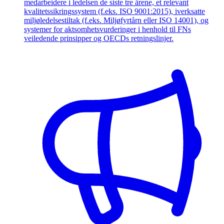
medarbeidere i ledelsen de siste tre årene, et relevant
kvalitetssikringssystem (f.eks. ISO 9001:2015), iverksatte
miljøledelsestiltak (f.eks. Miljøfyrtårn eller ISO 14001), og
systemer for aktsomhetsvurderinger i henhold til FNs
veiledende prinsipper og OECDs retningslinjer.