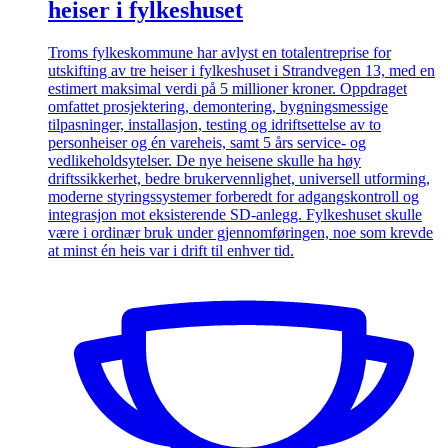
heiser i fylkeshuset
Troms fylkeskommune har avlyst en totalentreprise for
utskifting av tre heiser i fylkeshuset i Strandvegen 13, med en
estimert maksimal verdi på 5 millioner kroner. Oppdraget
omfattet prosjektering, demontering, bygningsmessige
tilpasninger, installasjon, testing og idriftsettelse av to
personheiser og én vareheis, samt 5 års service- og
vedlikeholdsytelser. De nye heisene skulle ha høy
driftssikkerhet, bedre brukervennlighet, universell utforming,
moderne styringssystemer forberedt for adgangskontroll og
integrasjon mot eksisterende SD-anlegg. Fylkeshuset skulle
være i ordinær bruk under gjennomføringen, noe som krevde
at minst én heis var i drift til enhver tid.