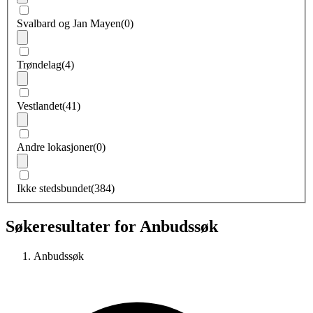
Svalbard og Jan Mayen
(0)
Trøndelag
(4)
Vestlandet
(41)
Andre lokasjoner
(0)
Ikke stedsbundet
(384)
Søkeresultater for Anbudssøk
Anbudssøk