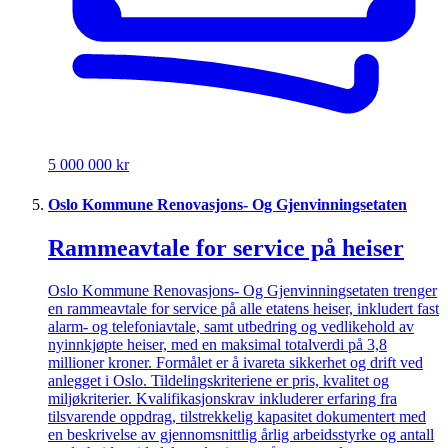
5 000 000 kr
Oslo Kommune Renovasjons- Og Gjenvinningsetaten
Rammeavtale for service på heiser
Oslo Kommune Renovasjons- Og Gjenvinningsetaten trenger
en rammeavtale for service på alle etatens heiser, inkludert fast
alarm- og telefoniavtale, samt utbedring og vedlikehold av
nyinnkjøpte heiser, med en maksimal totalverdi på 3,8
millioner kroner. Formålet er å ivareta sikkerhet og drift ved
anlegget i Oslo. Tildelingskriteriene er pris, kvalitet og
miljøkriterier. Kvalifikasjonskrav inkluderer erfaring fra
tilsvarende oppdrag, tilstrekkelig kapasitet dokumentert med
en beskrivelse av gjennomsnittlig årlig arbeidsstyrke og antall