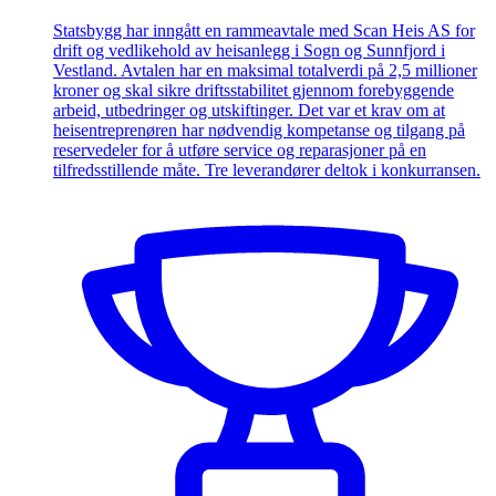
Statsbygg har inngått en rammeavtale med Scan Heis AS for
drift og vedlikehold av heisanlegg i Sogn og Sunnfjord i
Vestland. Avtalen har en maksimal totalverdi på 2,5 millioner
kroner og skal sikre driftsstabilitet gjennom forebyggende
arbeid, utbedringer og utskiftinger. Det var et krav om at
heisentreprenøren har nødvendig kompetanse og tilgang på
reservedeler for å utføre service og reparasjoner på en
tilfredsstillende måte. Tre leverandører deltok i konkurransen.