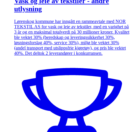
Vask og leie av tekstiler - andre
utlysning
Lørenskog kommune har inngått en rammeavtale med NOR
TEKSTIL AS for vask og leie av tekstiler, med en varighet på
3 år og en maksimal totalverdi på 30 millioner kroner. Kvalitet
ble vektet 30% (beredskap og leveringssikkerhet 30%,
løsningsforslag 40%, service 30%), miljø ble vektet 30%
(andel transport med utslippsfrie kjøretøy), og pris ble vektet
40%. Det deltok 2 leverandører i konkurransen.