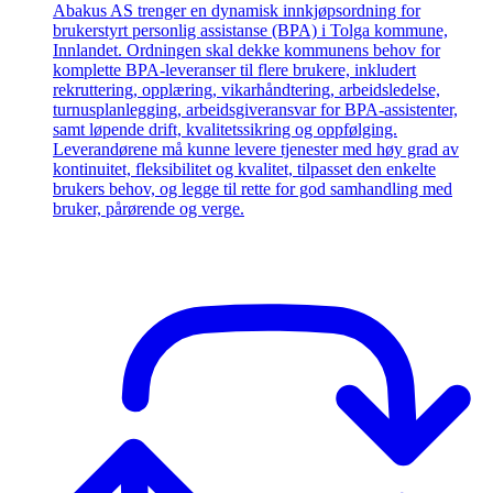
Abakus AS trenger en dynamisk innkjøpsordning for
brukerstyrt personlig assistanse (BPA) i Tolga kommune,
Innlandet. Ordningen skal dekke kommunens behov for
komplette BPA-leveranser til flere brukere, inkludert
rekruttering, opplæring, vikarhåndtering, arbeidsledelse,
turnusplanlegging, arbeidsgiveransvar for BPA-assistenter,
samt løpende drift, kvalitetssikring og oppfølging.
Leverandørene må kunne levere tjenester med høy grad av
kontinuitet, fleksibilitet og kvalitet, tilpasset den enkelte
brukers behov, og legge til rette for god samhandling med
bruker, pårørende og verge.