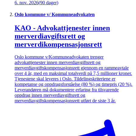
6. nov. 2026
(90 dager)
Oslo kommune v/ Kommuneadvokaten
KAO - Advokattjenester innen
merverdiavgiftsrett og
merverdikompensasjonsrett
Oslo kommune v/Kommuneadvokaten trenger
advokattjenester innen merverdiavgiftsrett og
merverdiavgiftskompensasjonsrett gjennom en rammeavtale
over 4 år, med en maksimal totalverdi på 7,5 millioner kroner.
Tjenestene skal leveres i Oslo. Tildelingskriteriene er
kompetanse og oppdragsforståelse (80 %) og timepris (20 %).
Leverandøren må dokumentere erfaring fra tilsvarende
oppdrag innen merverdiavgiftsrett og
merverdiavgiftskompensasjonsrett utført de siste 3 år.