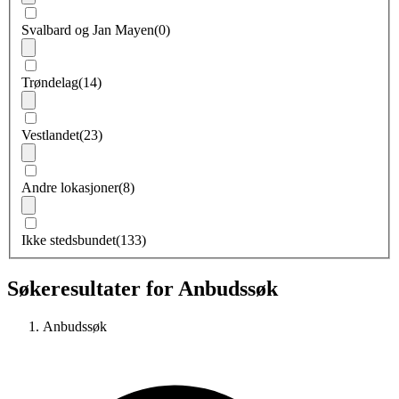
Svalbard og Jan Mayen
(0)
Trøndelag
(14)
Vestlandet
(23)
Andre lokasjoner
(8)
Ikke stedsbundet
(133)
Søkeresultater for Anbudssøk
Anbudssøk