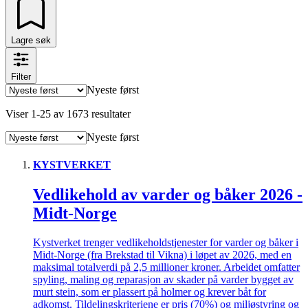
Lagre søk
Filter
Nyeste først
Viser
1
-
25
av
1673
resultater
Nyeste først
KYSTVERKET
Vedlikehold av varder og båker 2026 -
Midt-Norge
Kystverket trenger vedlikeholdstjenester for varder og båker i
Midt-Norge (fra Brekstad til Vikna) i løpet av 2026, med en
maksimal totalverdi på 2,5 millioner kroner. Arbeidet omfatter
spyling, maling og reparasjon av skader på varder bygget av
murt stein, som er plassert på holmer og krever båt for
adkomst. Tildelingskriteriene er pris (70%) og miljøstyring og