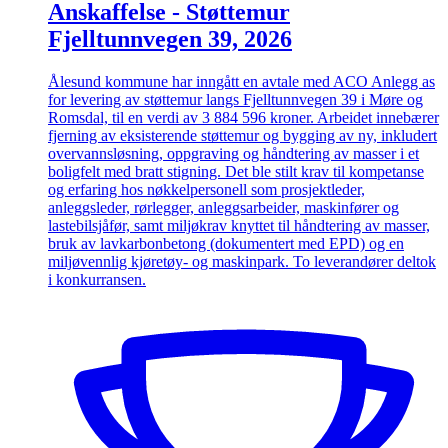
Anskaffelse - Støttemur
Fjelltunnvegen 39, 2026
Ålesund kommune har inngått en avtale med ACO Anlegg as
for levering av støttemur langs Fjelltunnvegen 39 i Møre og
Romsdal, til en verdi av 3 884 596 kroner. Arbeidet innebærer
fjerning av eksisterende støttemur og bygging av ny, inkludert
overvannsløsning, oppgraving og håndtering av masser i et
boligfelt med bratt stigning. Det ble stilt krav til kompetanse
og erfaring hos nøkkelpersonell som prosjektleder,
anleggsleder, rørlegger, anleggsarbeider, maskinfører og
lastebilsjåfør, samt miljøkrav knyttet til håndtering av masser,
bruk av lavkarbonbetong (dokumentert med EPD) og en
miljøvennlig kjøretøy- og maskinpark. To leverandører deltok
i konkurransen.