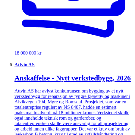
18 000 000 kr
Attvin AS
Anskaffelse - Nytt verkstedbygg, 2026
Attvin AS har avlyst konkurransen om bygging av et nytt
verkstedbygg for reparasjon av tyngre kjøretøy og maskiner i
Alvikvegen 194, Møre og Romsdal. Prosjektet, som var en
totalentreprise regulert av NS 8407, hadde en estimert
maksimal totalverdi på 18 millioner kroner. Verkstedet skulle
også inneholde teknisk rom og garderober, og
totalentreprenøren skulle være ansvarlig for all prosjektering
og arbeid innen ulike faggrupper. Det var et krav om bruk av
lavkarbon B betong, krav til grad av avfallshåndtering og