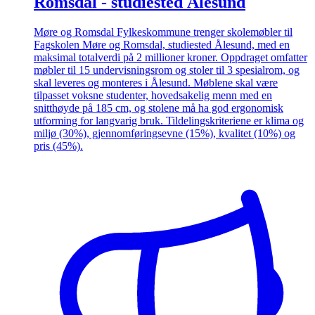
Romsdal - studiested Ålesund
Møre og Romsdal Fylkeskommune trenger skolemøbler til
Fagskolen Møre og Romsdal, studiested Ålesund, med en
maksimal totalverdi på 2 millioner kroner. Oppdraget omfatter
møbler til 15 undervisningsrom og stoler til 3 spesialrom, og
skal leveres og monteres i Ålesund. Møblene skal være
tilpasset voksne studenter, hovedsakelig menn med en
snitthøyde på 185 cm, og stolene må ha god ergonomisk
utforming for langvarig bruk. Tildelingskriteriene er klima og
miljø (30%), gjennomføringsevne (15%), kvalitet (10%) og
pris (45%).