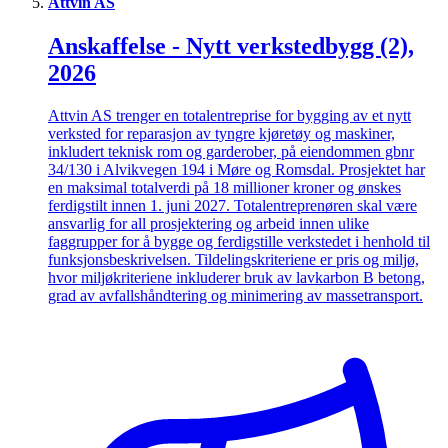
Attvin AS
Anskaffelse - Nytt verkstedbygg (2),
2026
Attvin AS trenger en totalentreprise for bygging av et nytt
verksted for reparasjon av tyngre kjøretøy og maskiner,
inkludert teknisk rom og garderober, på eiendommen gbnr
34/130 i Alvikvegen 194 i Møre og Romsdal. Prosjektet har
en maksimal totalverdi på 18 millioner kroner og ønskes
ferdigstilt innen 1. juni 2027. Totalentreprenøren skal være
ansvarlig for all prosjektering og arbeid innen ulike
faggrupper for å bygge og ferdigstille verkstedet i henhold til
funksjonsbeskrivelsen. Tildelingskriteriene er pris og miljø,
hvor miljøkriteriene inkluderer bruk av lavkarbon B betong,
grad av avfallshåndtering og minimering av massetransport.