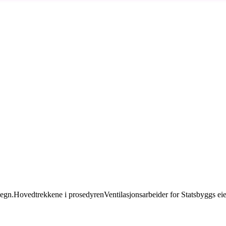
megn.
Hovedtrekkene i prosedyren
Ventilasjonsarbeider for Statsbyggs 