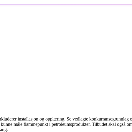
luderer installasjon og opplæring. Se vedlagte konkurransegrunnlag og
 kunne måle flammepunkt i petroleumsprodukter. Tilbudet skal også omf
fang.