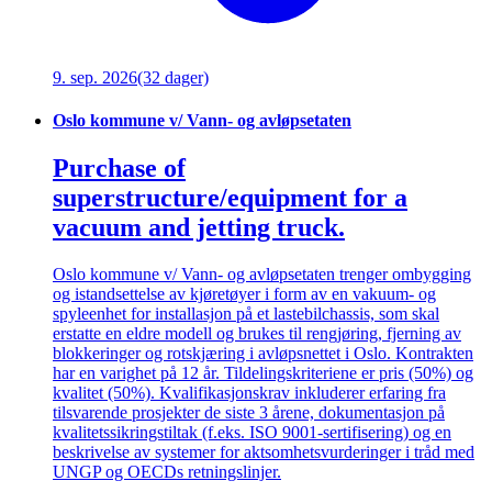
9. sep. 2026
(32 dager)
Oslo kommune v/ Vann- og avløpsetaten
Purchase of
superstructure/equipment for a
vacuum and jetting truck.
Oslo kommune v/ Vann- og avløpsetaten trenger ombygging
og istandsettelse av kjøretøyer i form av en vakuum- og
spyleenhet for installasjon på et lastebilchassis, som skal
erstatte en eldre modell og brukes til rengjøring, fjerning av
blokkeringer og rotskjæring i avløpsnettet i Oslo. Kontrakten
har en varighet på 12 år. Tildelingskriteriene er pris (50%) og
kvalitet (50%). Kvalifikasjonskrav inkluderer erfaring fra
tilsvarende prosjekter de siste 3 årene, dokumentasjon på
kvalitetssikringstiltak (f.eks. ISO 9001-sertifisering) og en
beskrivelse av systemer for aktsomhetsvurderinger i tråd med
UNGP og OECDs retningslinjer.