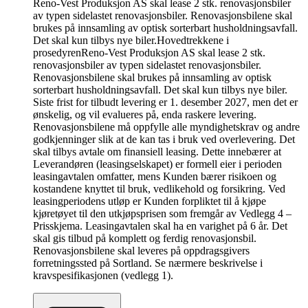
Reno-Vest Produksjon AS skal lease 2 stk. renovasjonsbiler
av typen sidelastet renovasjonsbiler. Renovasjonsbilene skal
brukes på innsamling av optisk sorterbart husholdningsavfall.
Det skal kun tilbys nye biler.
Hovedtrekkene i
prosedyren
Reno-Vest Produksjon AS skal lease 2 stk.
renovasjonsbiler av typen sidelastet renovasjonsbiler.
Renovasjonsbilene skal brukes på innsamling av optisk
sorterbart husholdningsavfall. Det skal kun tilbys nye biler.
Siste frist for tilbudt levering er 1. desember 2027, men det er
ønskelig, og vil evalueres på, enda raskere levering.
Renovasjonsbilene må oppfylle alle myndighetskrav og andre
godkjenninger slik at de kan tas i bruk ved overlevering. Det
skal tilbys avtale om finansiell leasing. Dette innebærer at
Leverandøren (leasingselskapet) er formell eier i perioden
leasingavtalen omfatter, mens Kunden bærer risikoen og
kostandene knyttet til bruk, vedlikehold og forsikring. Ved
leasingperiodens utløp er Kunden forpliktet til å kjøpe
kjøretøyet til den utkjøpsprisen som fremgår av Vedlegg 4 –
Prisskjema. Leasingavtalen skal ha en varighet på 6 år. Det
skal gis tilbud på komplett og ferdig renovasjonsbil.
Renovasjonsbilene skal leveres på oppdragsgivers
forretningssted på Sortland. Se nærmere beskrivelse i
kravspesifikasjonen (vedlegg 1).