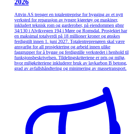
2026
Attvin AS trenger en totalentreprise for bygging av et nytt
verksted for reparasjon av tyngre kjøretøy og maskiner,
inkludert teknisk rom og garderober, på eiendommen gbnr
34/130 i Alvikvegen 194 i Møre og Romsdal. Prosjektet har
en maksimal totalverdi på 18 millioner kroner og ønskes
ferdigstilt innen 1. juni 2027. Totalentreprenøren skal være
ansvarlig for all prosjektering og arbeid innen ulike
faggrupper for å bygge og ferdigstille verkstedet i henhold til
funksjonsbeskrivelsen. Tildelingskriteriene er pris og miljø,
hvor miljøkriteriene inkluderer bruk av lavkarbon B betong,
grad av avfallshåndtering og minimering av massetransport.