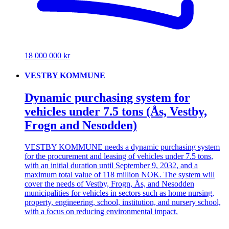
18 000 000 kr
VESTBY KOMMUNE
Dynamic purchasing system for
vehicles under 7.5 tons (Ås, Vestby,
Frogn and Nesodden)
VESTBY KOMMUNE needs a dynamic purchasing system
for the procurement and leasing of vehicles under 7.5 tons,
with an initial duration until September 9, 2032, and a
maximum total value of 118 million NOK. The system will
cover the needs of Vestby, Frogn, Ås, and Nesodden
municipalities for vehicles in sectors such as home nursing,
property, engineering, school, institution, and nursery school,
with a focus on reducing environmental impact.