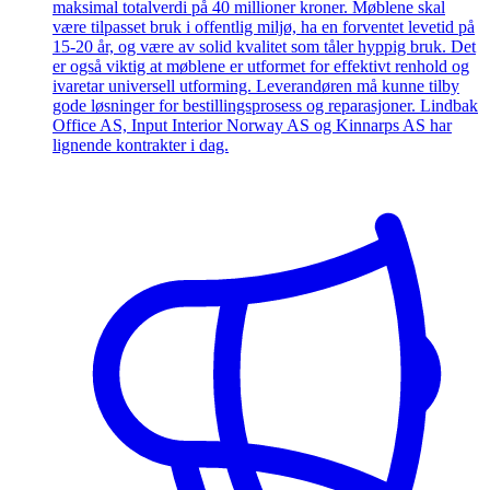
maksimal totalverdi på 40 millioner kroner. Møblene skal
være tilpasset bruk i offentlig miljø, ha en forventet levetid på
15-20 år, og være av solid kvalitet som tåler hyppig bruk. Det
er også viktig at møblene er utformet for effektivt renhold og
ivaretar universell utforming. Leverandøren må kunne tilby
gode løsninger for bestillingsprosess og reparasjoner. Lindbak
Office AS, Input Interior Norway AS og Kinnarps AS har
lignende kontrakter i dag.