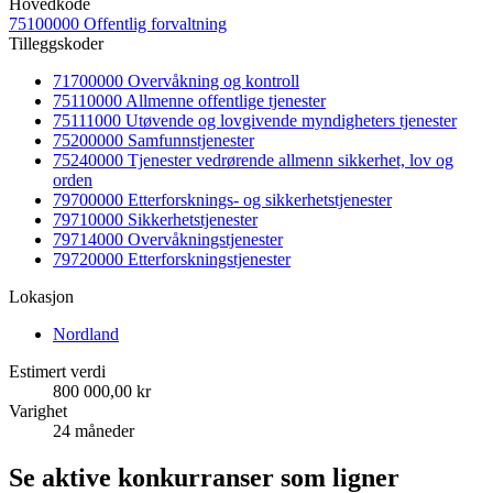
Hovedkode
75100000 Offentlig forvaltning
Tilleggskoder
71700000 Overvåkning og kontroll
75110000 Allmenne offentlige tjenester
75111000 Utøvende og lovgivende myndigheters tjenester
75200000 Samfunnstjenester
75240000 Tjenester vedrørende allmenn sikkerhet, lov og
orden
79700000 Etterforsknings- og sikkerhetstjenester
79710000 Sikkerhetstjenester
79714000 Overvåkningstjenester
79720000 Etterforskningstjenester
Lokasjon
Nordland
Estimert verdi
800 000,00 kr
Varighet
24 måneder
Se aktive konkurranser som ligner