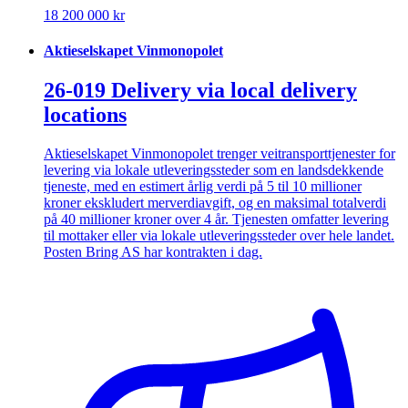
18 200 000 kr
Aktieselskapet Vinmonopolet
26-019 Delivery via local delivery
locations
Aktieselskapet Vinmonopolet trenger veitransporttjenester for
levering via lokale utleveringssteder som en landsdekkende
tjeneste, med en estimert årlig verdi på 5 til 10 millioner
kroner ekskludert merverdiavgift, og en maksimal totalverdi
på 40 millioner kroner over 4 år. Tjenesten omfatter levering
til mottaker eller via lokale utleveringssteder over hele landet.
Posten Bring AS har kontrakten i dag.