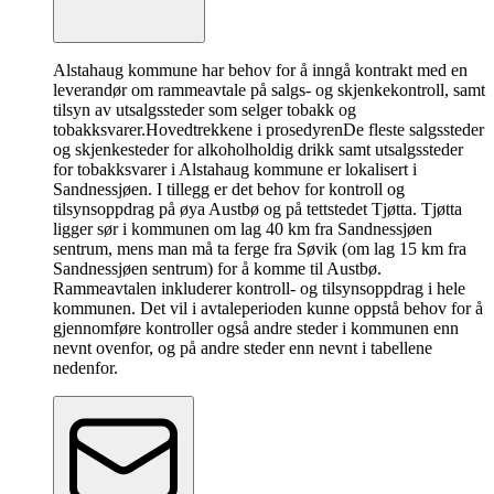
Alstahaug kommune har behov for å inngå kontrakt med en
leverandør om rammeavtale på salgs- og skjenkekontroll, samt
tilsyn av utsalgssteder som selger tobakk og
tobakksvarer.
Hovedtrekkene i prosedyren
De fleste salgssteder
og skjenkesteder for alkoholholdig drikk samt utsalgssteder
for tobakksvarer i Alstahaug kommune er lokalisert i
Sandnessjøen. I tillegg er det behov for kontroll og
tilsynsoppdrag på øya Austbø og på tettstedet Tjøtta. Tjøtta
ligger sør i kommunen om lag 40 km fra Sandnessjøen
sentrum, mens man må ta ferge fra Søvik (om lag 15 km fra
Sandnessjøen sentrum) for å komme til Austbø.
Rammeavtalen inkluderer kontroll- og tilsynsoppdrag i hele
kommunen. Det vil i avtaleperioden kunne oppstå behov for å
gjennomføre kontroller også andre steder i kommunen enn
nevnt ovenfor, og på andre steder enn nevnt i tabellene
nedenfor.