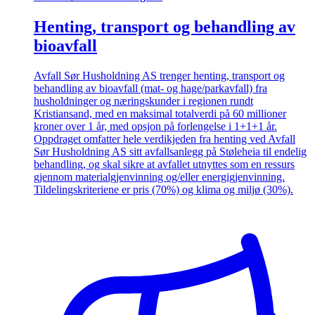
Henting, transport og behandling av
bioavfall
Avfall Sør Husholdning AS trenger henting, transport og
behandling av bioavfall (mat- og hage/parkavfall) fra
husholdninger og næringskunder i regionen rundt
Kristiansand, med en maksimal totalverdi på 60 millioner
kroner over 1 år, med opsjon på forlengelse i 1+1+1 år.
Oppdraget omfatter hele verdikjeden fra henting ved Avfall
Sør Husholdning AS sitt avfallsanlegg på Støleheia til endelig
behandling, og skal sikre at avfallet utnyttes som en ressurs
gjennom materialgjenvinning og/eller energigjenvinning.
Tildelingskriteriene er pris (70%) og klima og miljø (30%).