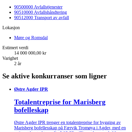
90500000 Avfallstjenester
90510000 Avfallshåndtering
90512000 Transport av avfall
Lokasjon
Møre og Romsdal
Estimert verdi
14 000 000,00 kr
Varighet
2 år
Se aktive konkurranser som ligner
Østre Agder IPR
Totalentreprise for Marisberg
bofelleskap
Østre Agder IPR trenger en totalentreprise for bygging av
Marisberg bofellesskap på Færvik Tromøya i Agder, med en