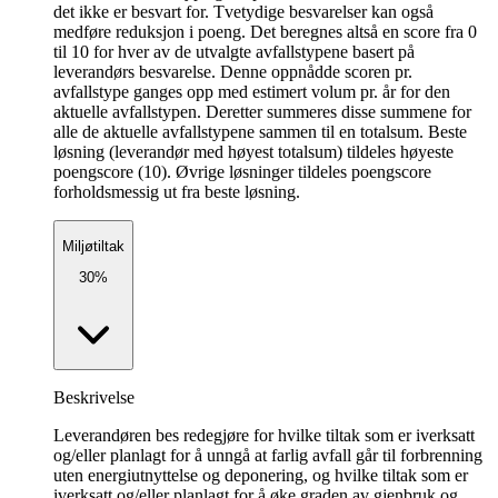
det ikke er besvart for. Tvetydige besvarelser kan også
medføre reduksjon i poeng. Det beregnes altså en score fra 0
til 10 for hver av de utvalgte avfallstypene basert på
leverandørs besvarelse. Denne oppnådde scoren pr.
avfallstype ganges opp med estimert volum pr. år for den
aktuelle avfallstypen. Deretter summeres disse summene for
alle de aktuelle avfallstypene sammen til en totalsum. Beste
løsning (leverandør med høyest totalsum) tildeles høyeste
poengscore (10). Øvrige løsninger tildeles poengscore
forholdsmessig ut fra beste løsning.
Miljøtiltak
30%
Beskrivelse
Leverandøren bes redegjøre for hvilke tiltak som er iverksatt
og/eller planlagt for å unngå at farlig avfall går til forbrenning
uten energiutnyttelse og deponering, og hvilke tiltak som er
iverksatt og/eller planlagt for å øke graden av gjenbruk og