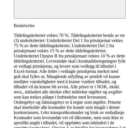
Beskrivelse
Tildelingskriteriet vektes 70 %. Tildelingskriteriet består av tre
(3) underkriterier: Underkriteriet Del 1 fra prisskjemat vektes
75 % av dette tildelingskriteriet. Underkriteriet Del 2 fra
prisskjemaet vektes 15 % av dette tildelingskriteriet.
Underkriteriet Opsjon B fra prisskjemaet vektes 10 % av dette
tildelingskriteriet. Leverandør skal i kostnadsberegningen fylle
ut vedlagt prisskjema, og levere som vedlegg til tilbudet i
Excel-format. Alle felter i vedlagte prisskjema merket med
gult skal fylles ut. Manglende utfylling av prisfelt vil kunne
medføre vanskeligheter med å kunne vurdere tilbudet, og
tilbudet vil da kunne bli avvist. Alle priser er i NOK, ekskl.
mva., inkludert alle direkte eller indirekte utgifter og avgifter
som kan tenkes påløpt i forbindelse med leveransen.
Ordregebyr og fakturagebyr er å regne som utgifter. Prisene
skal inneholde alle kostnader for kunde som inngår i denne
konkurransen, f.eks transportkostnader og bruk av emballasje.
Kostnader som leverandør vet vil tilkomme, men som ikke er
spesifikt angitt i tilbudet, vil oppfattes som inkludert i de
oppgitte kostnadene. Opsjon A er frivillig for leverandører å gi