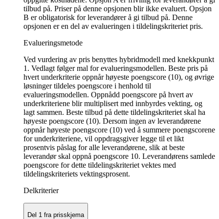
tilbud på. Priser på denne opsjonen blir ikke evaluert. Opsjon
B er obligatorisk for leverandører å gi tilbud på. Denne
opsjonen er en del av evalueringen i tildelingskriteriet pris.
Evalueringsmetode
Ved vurdering av pris benyttes hybridmodell med knekkpunkt
1. Vedlagt følger mal for evalueringsmodellen. Beste pris på
hvert underkriterie oppnår høyeste poengscore (10), og øvrige
løsninger tildeles poengscore i henhold til
evalueringsmodellen. Oppnådd poengscore på hvert av
underkriteriene blir multiplisert med innbyrdes vekting, og
lagt sammen. Beste tilbud på dette tildelingskriteriet skal ha
høyeste poengscore (10). Dersom ingen av leverandørene
oppnår høyeste poengscore (10) ved å summere poengscorene
for underkriteriene, vil oppdragsgiver legge til et likt
prosentvis påslag for alle leverandørene, slik at beste
leverandør skal oppnå poengscore 10. Leverandørens samlede
poengscore for dette tildelingskriteriet vektes med
tildelingskriteriets vektingsprosent.
Delkriterier
Del 1 fra prisskjema