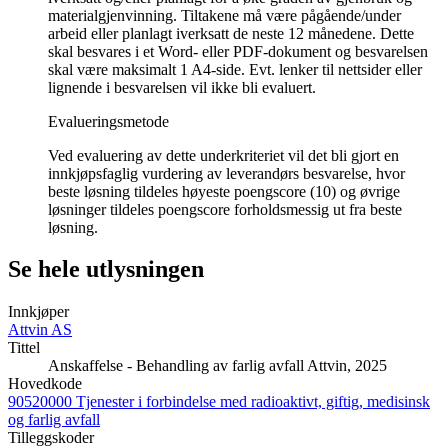
materialgjenvinning. Tiltakene må være pågående/under
arbeid eller planlagt iverksatt de neste 12 månedene. Dette
skal besvares i et Word- eller PDF-dokument og besvarelsen
skal være maksimalt 1 A4-side. Evt. lenker til nettsider eller
lignende i besvarelsen vil ikke bli evaluert.
Evalueringsmetode
Ved evaluering av dette underkriteriet vil det bli gjort en
innkjøpsfaglig vurdering av leverandørs besvarelse, hvor
beste løsning tildeles høyeste poengscore (10) og øvrige
løsninger tildeles poengscore forholdsmessig ut fra beste
løsning.
Se hele utlysningen
Innkjøper
Attvin AS
Tittel
Anskaffelse - Behandling av farlig avfall Attvin, 2025
Hovedkode
90520000 Tjenester i forbindelse med radioaktivt, giftig, medisinsk
og farlig avfall
Tilleggskoder