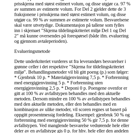
prisskjema med størst estimert volum, og disse utgjør ca. 97 %
av summen av estimerte volum. For Del 2 gjelder dette de 3
fraksjonene i prisskjema med størst estimert volum, og disse
utgjør ca. 99 % av summen av estimerte volum. Besvarelsene
skal være utvetydige. Dokumentasjon på tallene som fylles
inn i skjemaet "Skjema tildelingskriteriet miljø Del 1 og Del
2" må kunne oversendes på forespørsel (både ifm. evaluering
og gjennom avtaleperioden).
Evalueringsmetode
Dette underkriteriet vurderes ut fra leverandørs besvarelser i
grønne celler i det respektive "Skjema for tildelingskriteriet
miljø". Behandlingsmetoder vil bli gitt poeng (p.) som følger:
* Gjenbruk 10 p. * Materialgjenvinning 7,5 p. * Forbrenning
med energigjenvinning 5 p. * Forbrenning uten
energigjenvinning 2,5 p. * Deponi 0 p. Poengene ovenfor er
gitt at 100 % av avfallstypen behandles med den aktuelle
metoden. Dersom mindre en 100 % av avfallstypen behandles
med den aktuelle metoden, eller den behandles med en
kombinasjon av ulike metoder, vil scoren regnes ut basert på
oppgitt prosentmessig fordeling. Eksempel: gjenbruk 50 % og
forbrenning med energigjenvinning 50 % gir 7,5 p. for denne
avfallstypen. Ved manglende besvarelse vedrørende hele eller
deler av en avfallstype gis 0 p. for hhv. hele eller den andelen