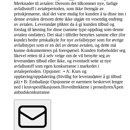
Merknader til avtalen: Dersom det tilkommer nye, farlige
avfallsstoff i avtaleperioden, som ikke fremgår av
prisskjemaene, skal det være mulig for kunden å ta disse inn i
denne avtalen dersom dette ikke utgjør en vesentlig endring
av avtalen. Leverandør plikter da å gi kunden tilbud og
forslag til løsning for disse (samme type oppdrag som denne
avtalen omfatter). Det skal i tilfeller benyttes samme eller (for
kunde) bedre priskalkyle for nye avfallstyper som for øvrige
avfallstyper som er en del av denne avtalen, og dette må
kunne dokumenteres på forespørsel. Kunden forbeholder seg
likevel retten til å selv velge om de vil benytte seg av
leverandørs tilbud eller ikke, og eventuelt sette ut nye
avfallsstoff som egen konkurranse i markedet i
avtaleperioden. Opsjoner: • A: Kurs og
opplæring/oppdatering (frivillig for leverandører å gi tilbud
på) • B: Emballasje Opsjonene er nærmere beskrevet lengre
ned i kravspesifikasjonen.
Hovedtrekkene i prosedyren
Åpen
anbudskonkurranse