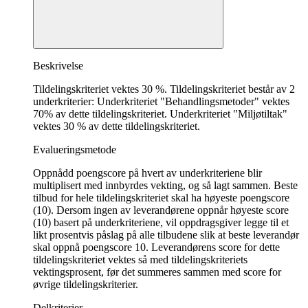
Beskrivelse
Tildelingskriteriet vektes 30 %. Tildelingskriteriet består av 2
underkriterier: Underkriteriet "Behandlingsmetoder" vektes
70% av dette tildelingskriteriet. Underkriteriet "Miljøtiltak"
vektes 30 % av dette tildelingskriteriet.
Evalueringsmetode
Oppnådd poengscore på hvert av underkriteriene blir
multiplisert med innbyrdes vekting, og så lagt sammen. Beste
tilbud for hele tildelingskriteriet skal ha høyeste poengscore
(10). Dersom ingen av leverandørene oppnår høyeste score
(10) basert på underkriteriene, vil oppdragsgiver legge til et
likt prosentvis påslag på alle tilbudene slik at beste leverandør
skal oppnå poengscore 10. Leverandørens score for dette
tildelingskriteriet vektes så med tildelingskriteriets
vektingsprosent, før det summeres sammen med score for
øvrige tildelingskriterier.
Delkriterier