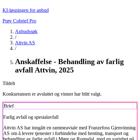
KI-løsningen for anbud
Prøv Cobrief Pro
Anbudssøk
/
Attvin AS
/
Anskaffelse - Behandling av farlig
avfall Attvin, 2025
Tildelt
Konkurransen er avsluttet og vinner har blitt valgt.
Brief
Farlig avfall og spesialavfall
Attvin AS
har inngått en rammeavtale med Franzefoss Gjenvinning
AS om å levere tjenester i forbindelse med henting, transport og
behandling av farlig avfall i Møre og Romsdal, med en varighet på