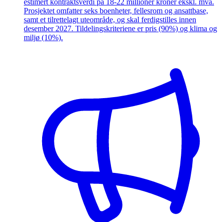
estimert kontraktsverdi på 18-22 millioner kroner ekskl. mva.
Prosjektet omfatter seks boenheter, fellesrom og ansattbase,
samt et tilrettelagt uteområde, og skal ferdigstilles innen
desember 2027. Tildelingskriteriene er pris (90%) og klima og
miljø (10%).