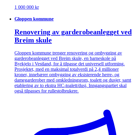
1 000 000 kr
Gloppen kommune
Renovering av garderobeanlegget ved
Breim skule
Gloppen kommune trenger renovering og ombygging av
garderobeanlegget ved Breim skule, en barneskole på
Byrkjelo i Vestland, for å tilpasse det universell utforming.
Prosjektet, med en maksimal totalverdi på 2,4 millioner
kroner, innebærer ombygging av eksisterende herre- og
damegarderober med omkledningsrom, toalett og dusjer, samt
etablering av to ekstra HC-toalett/dusj. Inngangspartiet skal
også tilpasses for rullestolbrukere.