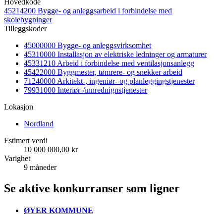
Hovedkode
45214200 Bygge- og anleggsarbeid i forbindelse med
skolebygninger
Tilleggskoder
45000000 Bygge- og anleggsvirksomhet
45310000 Installasjon av elektriske ledninger og armaturer
45331210 Arbeid i forbindelse med ventilasjonsanlegg
45422000 Byggmester, tømrere- og snekker arbeid
71240000 Arkitekt-, ingeniør- og planleggingstjenester
79931000 Interiør-/innrednignstjenester
Lokasjon
Nordland
Estimert verdi
10 000 000,00 kr
Varighet
9 måneder
Se aktive konkurranser som ligner
ØYER KOMMUNE