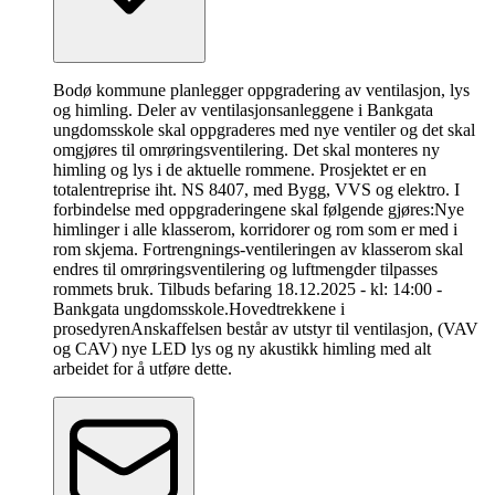
Bodø kommune planlegger oppgradering av ventilasjon, lys
og himling. Deler av ventilasjonsanleggene i Bankgata
ungdomsskole skal oppgraderes med nye ventiler og det skal
omgjøres til omrøringsventilering. Det skal monteres ny
himling og lys i de aktuelle rommene. Prosjektet er en
totalentreprise iht. NS 8407, med Bygg, VVS og elektro. I
forbindelse med oppgraderingene skal følgende gjøres:Nye
himlinger i alle klasserom, korridorer og rom som er med i
rom skjema. Fortrengnings-ventileringen av klasserom skal
endres til omrøringsventilering og luftmengder tilpasses
rommets bruk. Tilbuds befaring 18.12.2025 - kl: 14:00 -
Bankgata ungdomsskole.
Hovedtrekkene i
prosedyren
Anskaffelsen består av utstyr til ventilasjon, (VAV
og CAV) nye LED lys og ny akustikk himling med alt
arbeidet for å utføre dette.