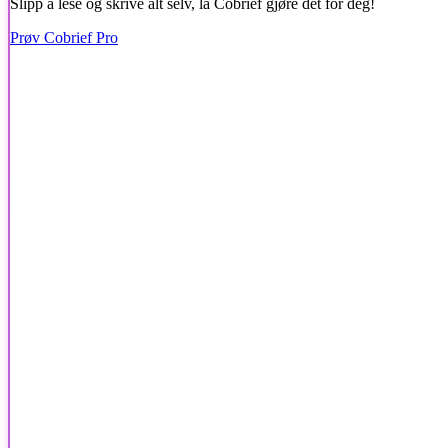
Slipp å lese og skrive alt selv, la Cobrief gjøre det for deg!
Prøv Cobrief Pro