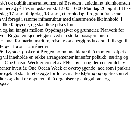
rtesje) og publikumsarrangement på Bryggen i anledning hjemkomsten
amiliedag på Festningskaien kl. 12.00–16.00 Mandag 20. april: Et hav
g 17. april til lørdag 18. april, ettermiddag. Program fra scene
 vil foregå i samme infrastruktur med tilnærmende likt innhold. I
like fartøyene, og skal ikke prises inn i
nn og kai inngås mellom Oppdragsgiver og grunneier. Planverk for
avet. Regionen kjennetegnes ved sin sterke posisjon innen
innenfor marin, maritim, reiseliv og energiproduksjon. I tillegg til
 Bergen fra sin 12 måneder
. Byrådet ønsker at Bergen kommune bidrar til å markere skipets
il inneholde en rekke arrangementer innenfor politikk, næring og
havet. One Ocean Week er en del av FNs havtiår og dermed en del av
ementer hvert år. One Ocean Week er overbyggende, noe som i praksis
osjektet skal tilrettelegge for felles markedsføring og opptre som et
 og idrett er oppnevnt til å organisere planleggingen og
 Week