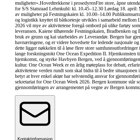
muligheter».
Hovedtrekkene i prosedyren
Fire store, åpne uten
for S/S Statsraad Lehmkuhl: kl. 10.45–12.30 Lørdag 18. april: 
av muligheter på Festningskaien kl. 10.00–14.00 Publikumsarrang
og logistikk knyttet til båtkortesje utvikles i samarbeid mello
2026 vil mye av aktivitetene foregå ombord på ulike fartøy som l
leveransen. Kaiene tilhørende Festningskaien, Bradbenken og B
bruk av grunn og kai utarbeides av Leverandør. Bergen har gjenn
havnæringene, og er videre hovedsete for ledende nasjonale og i
dette ligger nøkkelen til å løse flere store samfunnsutfordringe
lange forskningstokt One Ocean Expedition II. Hjemkomsten ti
hjemkomst, og styrke Havbyen Bergen, ved å gjennomføringen 
kultur. One Ocean Week er en årlig møteplass for debatt, erfari
aktivitetene verden rundt som skal bidra til å bedre situasjo
betyr at hver enkel aktør har selvstendig ansvar for gjennomføri
sekretariat for One Ocean Week 2026. Bergen kommune står som
gjennomføringen av arrangementet på vegne av Bergen kommune
Kontaktinformasjon