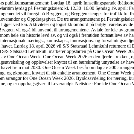
dørs publikumsarrangement: Lørdag 18. april: Innseilingsparade (båtko
Maritim lørdag på Festningskaien: kl. 12.30–16.00 Søndag 19. april: F
ementet vil foregå på Bryggen, og Bryggen stenges for trafikk fra freda
m Leverandør og Oppdragsgiver. De tre arrangementene på Festningskaien
igger ved kai. Aktiviteter og logistikk ombord på fartøy ivaretas av de u
ryggen vil også bli anvendt til arrangementene. Avtale for leie av gru
om hele sin historie levd av, og vil også i fremtiden fortsatt leve av h
nternasjonale nærings-, kunnskaps-, innovasjons- og forvaltningsmiljøer 
r i havet. Lørdag 18. april 2026 vil S/S Statsraad Lehmkuhl returnere til
l S/S Statsraad Lehmkuhl markerer oppstarten på One Ocean Week 2026
av One Ocean Week. One Ocean Week 2026 er den fjerde i rekken, og v
ngsutveksling og opplevelser knyttet til en bærekraftig utnyttelse av 
nen i havet frem mot 2030. One Ocean Week består om lag av 200 arrang
ng, og økonomi, knyttet til sitt enkelte arrangement. One Ocean Week pr
 arrangør for One Ocean Week 2026. Byrådsavdeling for næring, kultur
, og er oppdragsgiver til Leverandør. Nettside : Forside One Ocean