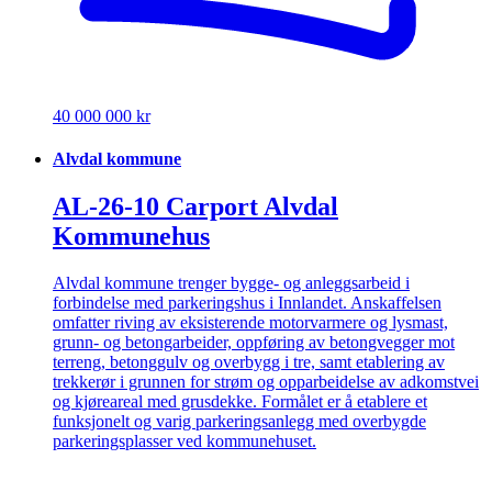
40 000 000 kr
Alvdal kommune
AL-26-10 Carport Alvdal
Kommunehus
Alvdal kommune trenger bygge- og anleggsarbeid i
forbindelse med parkeringshus i Innlandet. Anskaffelsen
omfatter riving av eksisterende motorvarmere og lysmast,
grunn- og betongarbeider, oppføring av betongvegger mot
terreng, betonggulv og overbygg i tre, samt etablering av
trekkerør i grunnen for strøm og opparbeidelse av adkomstvei
og kjøreareal med grusdekke. Formålet er å etablere et
funksjonelt og varig parkeringsanlegg med overbygde
parkeringsplasser ved kommunehuset.