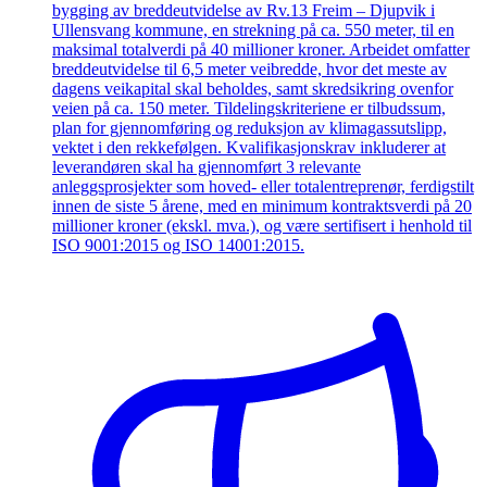
bygging av breddeutvidelse av Rv.13 Freim – Djupvik i
Ullensvang kommune, en strekning på ca. 550 meter, til en
maksimal totalverdi på 40 millioner kroner. Arbeidet omfatter
breddeutvidelse til 6,5 meter veibredde, hvor det meste av
dagens veikapital skal beholdes, samt skredsikring ovenfor
veien på ca. 150 meter. Tildelingskriteriene er tilbudssum,
plan for gjennomføring og reduksjon av klimagassutslipp,
vektet i den rekkefølgen. Kvalifikasjonskrav inkluderer at
leverandøren skal ha gjennomført 3 relevante
anleggsprosjekter som hoved- eller totalentreprenør, ferdigstilt
innen de siste 5 årene, med en minimum kontraktsverdi på 20
millioner kroner (ekskl. mva.), og være sertifisert i henhold til
ISO 9001:2015 og ISO 14001:2015.