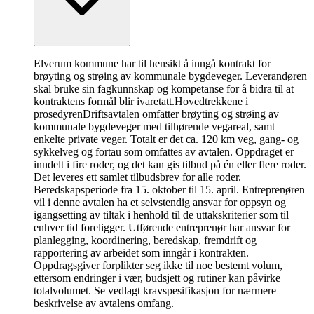
Elverum kommune har til hensikt å inngå kontrakt for
brøyting og strøing av kommunale bygdeveger. Leverandøren
skal bruke sin fagkunnskap og kompetanse for å bidra til at
kontraktens formål blir ivaretatt.
Hovedtrekkene i
prosedyren
Driftsavtalen omfatter brøyting og strøing av
kommunale bygdeveger med tilhørende vegareal, samt
enkelte private veger. Totalt er det ca. 120 km veg, gang- og
sykkelveg og fortau som omfattes av avtalen. Oppdraget er
inndelt i fire roder, og det kan gis tilbud på én eller flere roder.
Det leveres ett samlet tilbudsbrev for alle roder.
Beredskapsperiode fra 15. oktober til 15. april. Entreprenøren
vil i denne avtalen ha et selvstendig ansvar for oppsyn og
igangsetting av tiltak i henhold til de uttakskriterier som til
enhver tid foreligger. Utførende entreprenør har ansvar for
planlegging, koordinering, beredskap, fremdrift og
rapportering av arbeidet som inngår i kontrakten.
Oppdragsgiver forplikter seg ikke til noe bestemt volum,
ettersom endringer i vær, budsjett og rutiner kan påvirke
totalvolumet. Se vedlagt kravspesifikasjon for nærmere
beskrivelse av avtalens omfang.