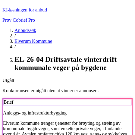
KI-løsningen for anbud
Prøv Cobrief Pro
Anbudssøk
/
Elverum Kommune
/
EL-26-04 Driftsavtale vinterdrift
kommunale veger på bygdene
Utgått
Konkurransen er utgått uten at vinner er annonsert.
Brief
Anleggs- og infrastrukturbygging
Elverum kommune
trenger tjenester for brøyting og strøing av
kommunale bygdeveger, samt enkelte private veger, i Innlandet
over 4 år. Avtalen omfatter cirka 120 km veg, gang- og sykkelveg