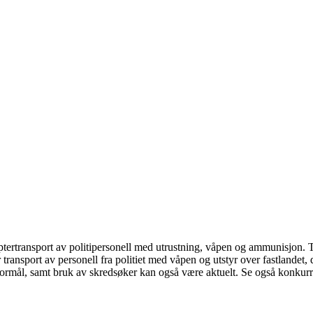
tertransport av politipersonell med utrustning, våpen og ammunisjon. T
 transport av personell fra politiet med våpen og utstyr over fastlandet,
 formål, samt bruk av skredsøker kan også være aktuelt. Se også konku