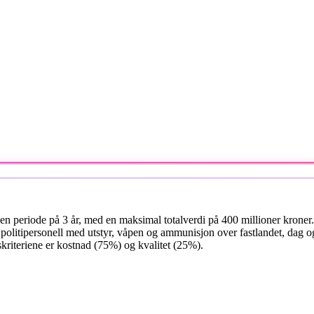
n periode på 3 år, med en maksimal totalverdi på 400 millioner kroner. T
v politipersonell med utstyr, våpen og ammunisjon over fastlandet, dag o
kriteriene er kostnad (75%) og kvalitet (25%).