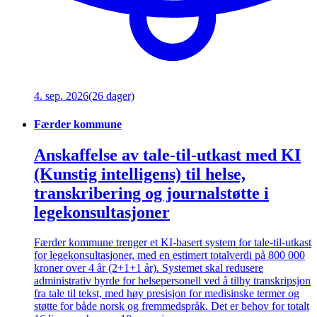
4. sep. 2026
(26 dager)
Færder kommune
Anskaffelse av tale-til-utkast med KI
(Kunstig intelligens) til helse,
transkribering og journalstøtte i
legekonsultasjoner
Færder kommune trenger et KI-basert system for tale-til-utkast
for legekonsultasjoner, med en estimert totalverdi på 800 000
kroner over 4 år (2+1+1 år). Systemet skal redusere
administrativ byrde for helsepersonell ved å tilby transkripsjon
fra tale til tekst, med høy presisjon for medisinske termer og
støtte for både norsk og fremmedspråk. Det er behov for totalt