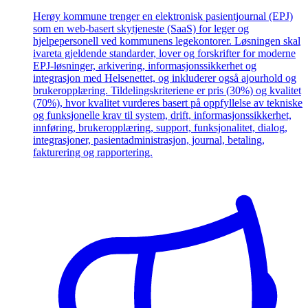
Herøy kommune trenger en elektronisk pasientjournal (EPJ)
som en web-basert skytjeneste (SaaS) for leger og
hjelpepersonell ved kommunens legekontorer. Løsningen skal
ivareta gjeldende standarder, lover og forskrifter for moderne
EPJ-løsninger, arkivering, informasjonssikkerhet og
integrasjon med Helsenettet, og inkluderer også ajourhold og
brukeropplæring. Tildelingskriteriene er pris (30%) og kvalitet
(70%), hvor kvalitet vurderes basert på oppfyllelse av tekniske
og funksjonelle krav til system, drift, informasjonssikkerhet,
innføring, brukeropplæring, support, funksjonalitet, dialog,
integrasjoner, pasientadministrasjon, journal, betaling,
fakturering og rapportering.