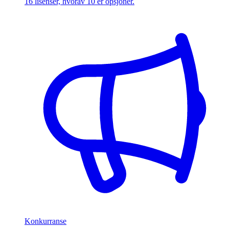
16 lisenser, hvorav 10 er opsjoner.
Konkurranse