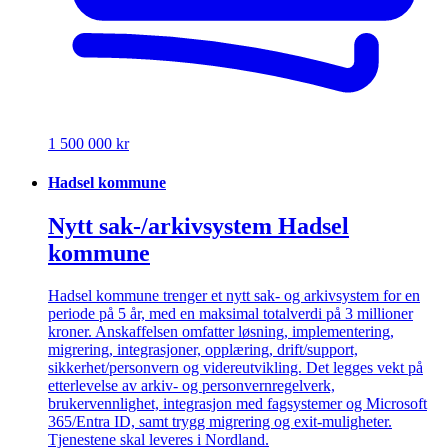
1 500 000 kr
Hadsel kommune
Nytt sak-/arkivsystem Hadsel
kommune
Hadsel kommune trenger et nytt sak- og arkivsystem for en
periode på 5 år, med en maksimal totalverdi på 3 millioner
kroner. Anskaffelsen omfatter løsning, implementering,
migrering, integrasjoner, opplæring, drift/support,
sikkerhet/personvern og videreutvikling. Det legges vekt på
etterlevelse av arkiv- og personvernregelverk,
brukervennlighet, integrasjon med fagsystemer og Microsoft
365/Entra ID, samt trygg migrering og exit-muligheter.
Tjenestene skal leveres i Nordland.