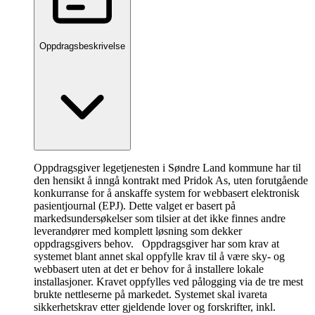
Oppdragsbeskrivelse
Oppdragsgiver legetjenesten i Søndre Land kommune har til
den hensikt å inngå kontrakt med Pridok As, uten forutgående
konkurranse for å anskaffe system for webbasert elektronisk
pasientjournal (EPJ). Dette valget er basert på
markedsundersøkelser som tilsier at det ikke finnes andre
leverandører med komplett løsning som dekker
oppdragsgivers behov. Oppdragsgiver har som krav at
systemet blant annet skal oppfylle krav til å være sky- og
webbasert uten at det er behov for å installere lokale
installasjoner. Kravet oppfylles ved pålogging via de tre mest
brukte nettleserne på markedet. Systemet skal ivareta
sikkerhetskrav etter gjeldende lover og forskrifter, inkl.