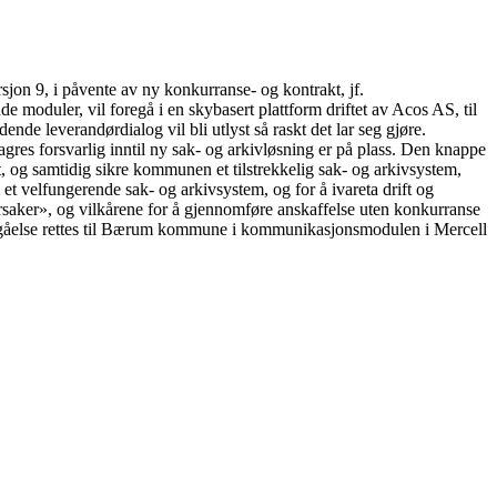
n 9, i påvente av ny konkurranse- og kontrakt, jf.
de moduler, vil foregå i en skybasert plattform driftet av Acos AS, til
nde leverandørdialog vil bli utlyst så raskt det lar seg gjøre.
es forsvarlig inntil ny sak- og arkivløsning er på plass. Den knappe
, og samtidig sikre kommunen et tilstrekkelig sak- og arkivsystem,
velfungerende sak- og arkivsystem, og for å ivareta drift og
årsaker», og vilkårene for å gjennomføre anskaffelse uten konkurranse
inngåelse rettes til Bærum kommune i kommunikasjonsmodulen i Mercell