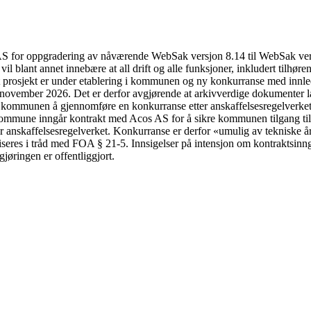
 for oppgradering av nåværende WebSak versjon 8.14 til WebSak versjo
l blant annet innebære at all drift og alle funksjoner, inkludert tilhøren
ytt prosjekt er under etablering i kommunen og ny konkurranse med innlede
ovember 2026. Det er derfor avgjørende at arkivverdige dokumenter lagr
for kommunen å gjennomføre en konkurranse etter anskaffelsesregelverket
ne inngår kontrakt med Acos AS for å sikre kommunen tilgang til et 
ter anskaffelsesregelverket. Konkurranse er derfor «umulig av tekniske 
ubliseres i tråd med FOA § 21-5. Innsigelser på intensjon om kontrakts
jøringen er offentliggjort.