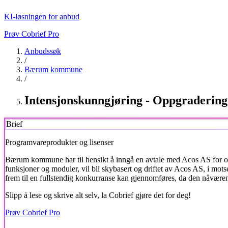
KI-løsningen for anbud
Prøv Cobrief Pro
Anbudssøk
/
Bærum kommune
/
Intensjonskunngjøring - Oppgraderin
Brief
Programvareprodukter og lisenser
Bærum kommune
har til hensikt å inngå en avtale med Acos AS for 
funksjoner og moduler, vil bli skybasert og driftet av Acos AS, i motse
frem til en fullstendig konkurranse kan gjennomføres, da den nåvære
Slipp å lese og skrive alt selv, la Cobrief gjøre det for deg!
Prøv Cobrief Pro