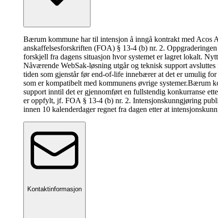
Bærum kommune har til intensjon å inngå kontrakt med Acos AS
anskaffelsesforskriften (FOA) § 13-4 (b) nr. 2. Oppgraderingen vi
forskjell fra dagens situasjon hvor systemet er lagret lokalt. N
Nåværende WebSak-løsning utgår og teknisk support avsluttes n
tiden som gjenstår før end-of-life innebærer at det er umulig 
som er kompatibelt med kommunens øvrige systemer.Bærum kommu
support inntil det er gjennomført en fullstendig konkurranse et
er oppfylt, jf. FOA § 13-4 (b) nr. 2. Intensjonskunngjøring p
innen 10 kalenderdager regnet fra dagen etter at intensjonskunng
Kontaktinformasjon