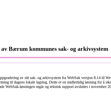
g av Bærum kommunes sak- og arkivsystem
oppgradering av sitt sak- og arkivsystem fra WebSak versjon 8.14 til W
tning til dagens lokale lagring. Dette er en midlertidig løsning for å si
nde WebSak-løsningen utgår og teknisk support avsluttes i november 2