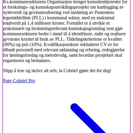
Ks-kommunesektorens Organisasjon trenger konsulenttjenester for
et forsknings- og kunnskapsutviklingsprosjekt om kartlegging av
nytteverdi og gevinstrealisering ved innføring av Pasientens
legemiddelliste (PLL) i kommunal sektor, med en maksimal
totalverdi på 1,4 millioner kroner. Formålet er å utvikle et
praksisnært og beslutningsrelevant kunnskapsgrunnlag som gjør
kommunesektoren bedre i stand til å identifisere, måle og realisere
gevinster knyttet til bruk av PLL. Tildelingskriteriene er kvalitet
(90%) og pris (10%). Kvalifikasjonskrav inkluderer CV-er for
tilbudt personell med relevant utdanning og erfaring, redegjørelse
for løsningsforslag og metodevalg, samt hvordan prosjektet skal
organiseres og bemannes.
Slipp å lese og skrive alt selv, la Cobrief gjøre det for deg!
Prøv Cobrief Pro