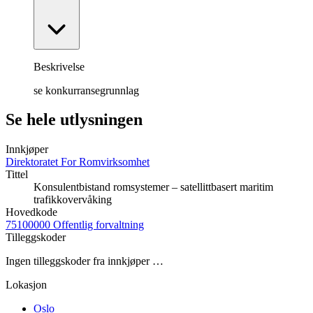
Beskrivelse
se konkurransegrunnlag
Se hele utlysningen
Innkjøper
Direktoratet For Romvirksomhet
Tittel
Konsulentbistand romsystemer – satellittbasert maritim
trafikkovervåking
Hovedkode
75100000 Offentlig forvaltning
Tilleggskoder
Ingen tilleggskoder fra innkjøper …
Lokasjon
Oslo