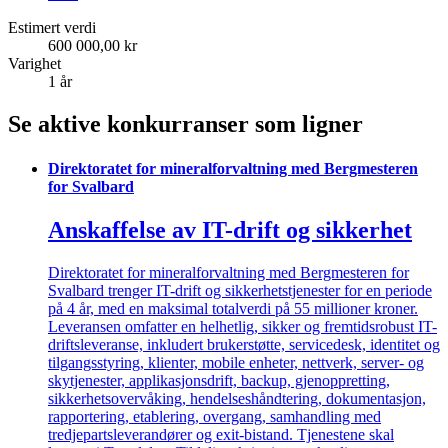
Estimert verdi
600 000,00 kr
Varighet
1 år
Se aktive konkurranser som ligner
Direktoratet for mineralforvaltning med Bergmesteren
for Svalbard
Anskaffelse av IT-drift og sikkerhet
Direktoratet for mineralforvaltning med Bergmesteren for
Svalbard trenger IT-drift og sikkerhetstjenester for en periode
på 4 år, med en maksimal totalverdi på 55 millioner kroner.
Leveransen omfatter en helhetlig, sikker og fremtidsrobust IT-
driftsleveranse, inkludert brukerstøtte, servicedesk, identitet og
tilgangsstyring, klienter, mobile enheter, nettverk, server- og
skytjenester, applikasjonsdrift, backup, gjenoppretting,
sikkerhetsovervåking, hendelseshåndtering, dokumentasjon,
rapportering, etablering, overgang, samhandling med
tredjepartsleverandører og exit-bistand. Tjenestene skal