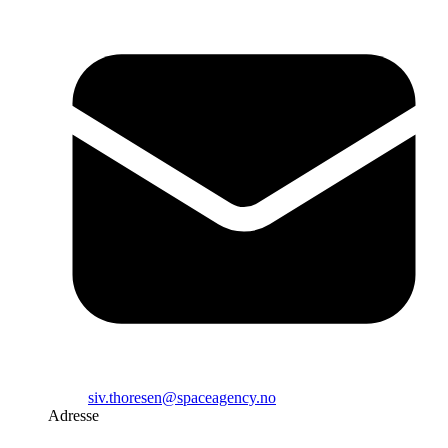
siv.thoresen@spaceagency.no
Adresse