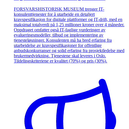
FORSVARSHISTORISK MUSEUM trenger IT-
konsulenttjenester for å utarbeide en detaljert
kravspesifikasjon for digitale plattformer og IT-drift, med en
maksimal totalverdi på 1,25 millioner kroner over 4 måneder.
Oppdraget omfatter også IT-faglige vurderinger av
evalueringsmodeller, tilbud og implementering av
tjenesteløsninger. Konsulenten må ha bred erfaring fra
utarbeidelse av kravspesifikasjoner for offentlige
anbudskonkurranser og solid erfaring fra prosjektledelse med
brukermedvirkning. Tjenestene skal leveres i Oslo.
Tildelingskriteriene er kvalitet (70%) og pris (30%).