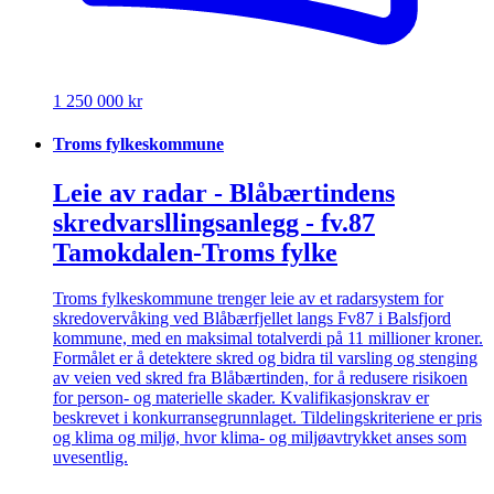
1 250 000 kr
Troms fylkeskommune
Leie av radar - Blåbærtindens
skredvarsllingsanlegg - fv.87
Tamokdalen-Troms fylke
Troms fylkeskommune trenger leie av et radarsystem for
skredovervåking ved Blåbærfjellet langs Fv87 i Balsfjord
kommune, med en maksimal totalverdi på 11 millioner kroner.
Formålet er å detektere skred og bidra til varsling og stenging
av veien ved skred fra Blåbærtinden, for å redusere risikoen
for person- og materielle skader. Kvalifikasjonskrav er
beskrevet i konkurransegrunnlaget. Tildelingskriteriene er pris
og klima og miljø, hvor klima- og miljøavtrykket anses som
uvesentlig.