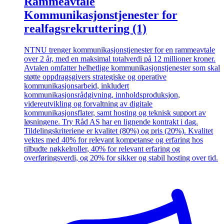
Rammeavtale
Kommunikasjonstjenester for
realfagsrekruttering (1)
NTNU trenger kommunikasjonstjenester for en rammeavtale
over 2 år, med en maksimal totalverdi på 12 millioner kroner.
Avtalen omfatter helhetlige kommunikasjonstjenester som skal
støtte oppdragsgivers strategiske og operative
kommunikasjonsarbeid, inkludert
kommunikasjonsrådgivning, innholdsproduksjon,
videreutvikling og forvaltning av digitale
kommunikasjonsflater, samt hosting og teknisk support av
løsningene. Try Råd AS har en lignende kontrakt i dag.
Tildelingskriteriene er kvalitet (80%) og pris (20%). Kvalitet
vektes med 40% for relevant kompetanse og erfaring hos
tilbudte nøkkelroller, 40% for relevant erfaring og
overføringsverdi, og 20% for sikker og stabil hosting over tid.