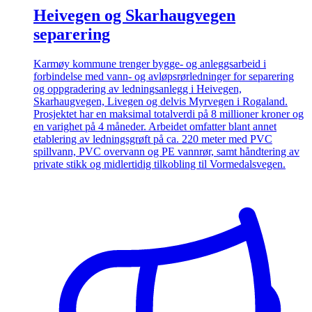
Heivegen og Skarhaugvegen
separering
Karmøy kommune trenger bygge- og anleggsarbeid i
forbindelse med vann- og avløpsrørledninger for separering
og oppgradering av ledningsanlegg i Heivegen,
Skarhaugvegen, Livegen og delvis Myrvegen i Rogaland.
Prosjektet har en maksimal totalverdi på 8 millioner kroner og
en varighet på 4 måneder. Arbeidet omfatter blant annet
etablering av ledningsgrøft på ca. 220 meter med PVC
spillvann, PVC overvann og PE vannrør, samt håndtering av
private stikk og midlertidig tilkobling til Vormedalsvegen.