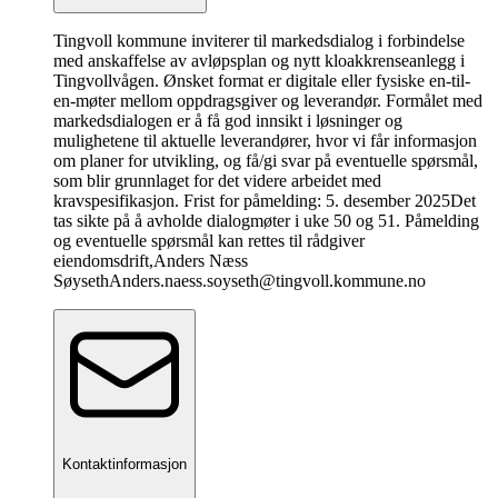
Tingvoll kommune inviterer til markedsdialog i forbindelse
med anskaffelse av avløpsplan og nytt kloakkrenseanlegg i
Tingvollvågen. Ønsket format er digitale eller fysiske en-til-
en-møter mellom oppdragsgiver og leverandør. Formålet med
markedsdialogen er å få god innsikt i løsninger og
mulighetene til aktuelle leverandører, hvor vi får informasjon
om planer for utvikling, og få/gi svar på eventuelle spørsmål,
som blir grunnlaget for det videre arbeidet med
kravspesifikasjon. Frist for påmelding: 5. desember 2025Det
tas sikte på å avholde dialogmøter i uke 50 og 51. Påmelding
og eventuelle spørsmål kan rettes til rådgiver
eiendomsdrift,Anders Næss
SøysethAnders.naess.soyseth@tingvoll.kommune.no
Kontaktinformasjon