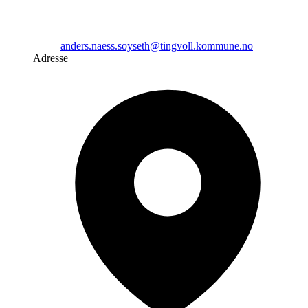
anders.naess.soyseth@tingvoll.kommune.no
Adresse