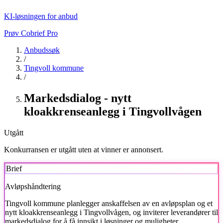
KI-løsningen for anbud
Prøv Cobrief Pro
Anbudssøk
/
Tingvoll kommune
/
Markedsdialog - nytt
kloakkrenseanlegg i Tingvollvågen
Utgått
Konkurransen er utgått uten at vinner er annonsert.
Brief
Avløpshåndtering
Tingvoll kommune
planlegger anskaffelsen av en avløpsplan og et
nytt kloakkrenseanlegg i Tingvollvågen, og inviterer leverandører til
markedsdialog for å få innsikt i løsninger og muligheter.