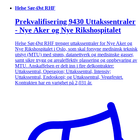
Helse Sør-Øst RHF
Prekvalifisering 9430 Uttakssentraler
- Nye Aker og Nye Rikshospitalet
Helse Sør-Øst RHF trenger uttakssentraler for Nye Aker og
Nye Rikshospitalet i Oslo, som skal forsyne medisinsk teknisk
utstyr (MTU) med strøm, datanettverk og medisinske gasser,
samt sikre trygg og arealeffektiv plassering og oppbevaring av
MTU. Anskaffelsen er delt inn i fire delkontrakter:
Uttakssentral, Operasjon; Uttakssentral, Intensiv;
Uttakssentral, Endoskopi; og Uttakssentral, Veggfestet.
Kontrakten har en varighet på 2,031 år.