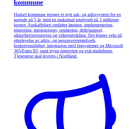
kommune
Hadsel kommune trenger et nytt sak- og arkivsystem for en
periode på 5 år, med en maksimal totalverdi på 3 millioner
kroner. Anskaffelsen omfatter løsning, implementering,
migrering, integrasjoner, opplæring, drift/support,
sikkerhet/personvern og videreutvikling. Det legges vekt på
etterlevelse av arkiv- og personvernregelverk,
brukervennlighet, integrasjon med fagsystemer og Microsoft
365/Entra ID, samt trygg migrering og exit-muligheter.
Tjenestene skal leveres i Nordland.