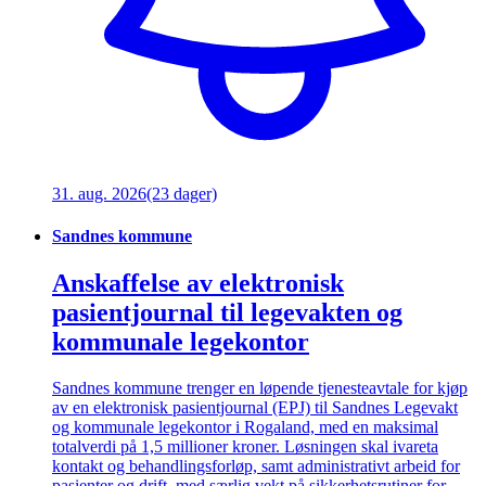
31. aug. 2026
(23 dager)
Sandnes kommune
Anskaffelse av elektronisk
pasientjournal til legevakten og
kommunale legekontor
Sandnes kommune trenger en løpende tjenesteavtale for kjøp
av en elektronisk pasientjournal (EPJ) til Sandnes Legevakt
og kommunale legekontor i Rogaland, med en maksimal
totalverdi på 1,5 millioner kroner. Løsningen skal ivareta
kontakt og behandlingsforløp, samt administrativt arbeid for
pasienter og drift, med særlig vekt på sikkerhetsrutiner for