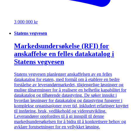
3 000 000 kr
Statens vegvesen
Markedsundersøkelse (RFI) for
anskaffelse en felles datakatalog i
Statens vegvesen
Statens vegvesen planlegger anskaffelsen av en felles
datakatalog for etaten, med formål om å etablere en bedre
forståelse av leverandørmarkedet, tilgjengelige løsninger og
mulige tilnærminger for å realisere en helhetlig kapabilitet for
datakatalog og tilhørende datastyring. De søker innsikt i
hvordan løsninger for datakatalog og datastyring fungerer i
komplekse organisasjoner over tid, inkludert erfaringer knyttet
til innføring, bruk, vedlikehold og videreutvikling.
Leverandører oppfordres til å gi innspill til denne
markedsundersøkelsen for å bidra til å konkretisere behov og
avklare forutsetninger for en vellykket løsning.