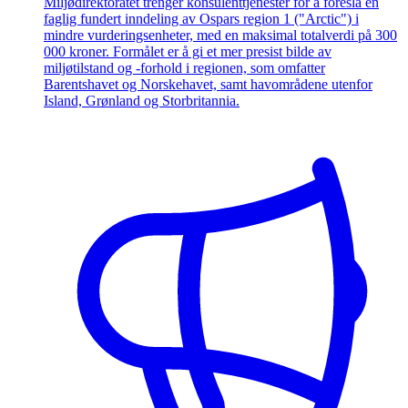
Miljødirektoratet trenger konsulenttjenester for å foreslå en
faglig fundert inndeling av Ospars region 1 ("Arctic") i
mindre vurderingsenheter, med en maksimal totalverdi på 300
000 kroner. Formålet er å gi et mer presist bilde av
miljøtilstand og -forhold i regionen, som omfatter
Barentshavet og Norskehavet, samt havområdene utenfor
Island, Grønland og Storbritannia.