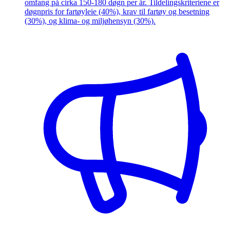
omfang på cirka 150-180 døgn per år. Tildelingskriteriene er
døgnpris for fartøyleie (40%), krav til fartøy og besetning
(30%), og klima- og miljøhensyn (30%).