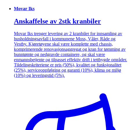
Movar Iks
Anskaffelse av 2stk kranbiler
Movar Iks trenger levering av 2 kranbiler for innsamling av
husholdningsavfall i kommunene Moss, Våler, Råde og
Vestby. Kjøretøyene skal være komplette med chassis,
komprimerende renovasjonsaggregat og kran for tømming av
bunntømte og nedgravde containere, og skal være
enmannsbetjente og tilpasset effektiv drift i tettbygde områder.
Tildelingskriteriene er pris (50%), kvalitet og funksjonalitet
(25%), serviceoppfølging og garanti (10%), klima og miljø
(10%) og leveringstid (5%).