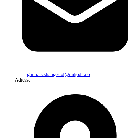
gunn.lise.haugestol@miljodir.no
Adresse