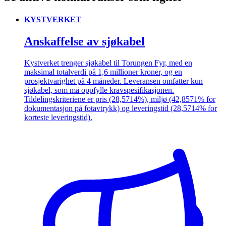
KYSTVERKET
Anskaffelse av sjøkabel
Kystverket trenger sjøkabel til Torungen Fyr, med en
maksimal totalverdi på 1,6 millioner kroner, og en
prosjektvarighet på 4 måneder. Leveransen omfatter kun
sjøkabel, som må oppfylle kravspesifikasjonen.
Tildelingskriteriene er pris (28,5714%), miljø (42,8571% for
dokumentasjon på fotavtrykk) og leveringstid (28,5714% for
korteste leveringstid).