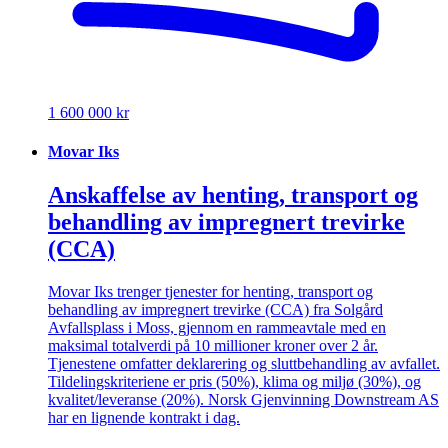
1 600 000 kr
Movar Iks
Anskaffelse av henting, transport og
behandling av impregnert trevirke
(CCA)
Movar Iks trenger tjenester for henting, transport og
behandling av impregnert trevirke (CCA) fra Solgård
Avfallsplass i Moss, gjennom en rammeavtale med en
maksimal totalverdi på 10 millioner kroner over 2 år.
Tjenestene omfatter deklarering og sluttbehandling av avfallet.
Tildelingskriteriene er pris (50%), klima og miljø (30%), og
kvalitet/leveranse (20%). Norsk Gjenvinning Downstream AS
har en lignende kontrakt i dag.