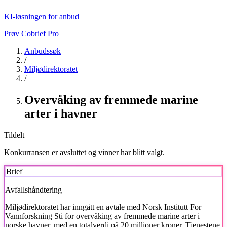
KI-løsningen for anbud
Prøv Cobrief Pro
Anbudssøk
/
Miljødirektoratet
/
Overvåking av fremmede marine
arter i havner
Tildelt
Konkurransen er avsluttet og vinner har blitt valgt.
Brief
Avfallshåndtering
Miljødirektoratet
har inngått en avtale med Norsk Institutt For
Vannforskning Sti for overvåking av fremmede marine arter i
norske havner, med en totalverdi på 20 millioner kroner. Tjenestene