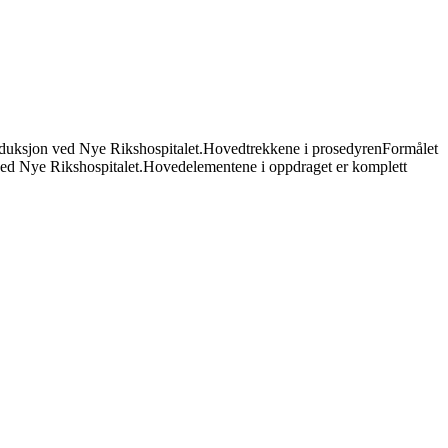
oduksjon ved Nye Rikshospitalet.
Hovedtrekkene i prosedyren
Formålet
n ved Nye Rikshospitalet.Hovedelementene i oppdraget er komplett