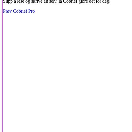
Slipp å lese og skrive alt selv, la Cobrief gjøre det for deg!
Prøv Cobrief Pro