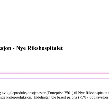
jon - Nye Rikshospitalet
av kjøleproduksjonstjenester (Entreprise 3501) til Nye Rikshospitalet i
imærside kjøleproduksjon. Tildelingen ble basert på pris (75%), oppgavef