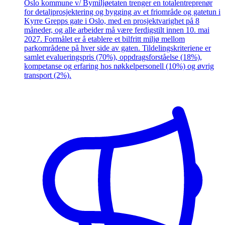
Oslo kommune v/ Bymiljøetaten trenger en totalentreprenør
for detaljprosjektering og bygging av et friområde og gatetun i
Kyrre Grepps gate i Oslo, med en prosjektvarighet på 8
måneder, og alle arbeider må være ferdigstilt innen 10. mai
2027. Formålet er å etablere et bilfritt miljø mellom
parkområdene på hver side av gaten. Tildelingskriteriene er
samlet evalueringspris (70%), oppdragsforståelse (18%),
kompetanse og erfaring hos nøkkelpersonell (10%) og øvrig
transport (2%).