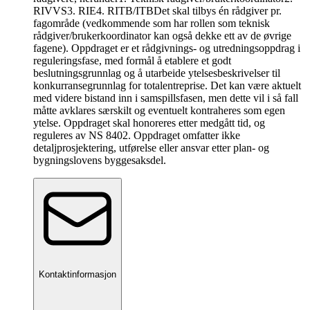
RIVVS3. RIE4. RITB/ITBDet skal tilbys én rådgiver pr.
fagområde (vedkommende som har rollen som teknisk
rådgiver/brukerkoordinator kan også dekke ett av de øvrige
fagene). Oppdraget er et rådgivnings- og utredningsoppdrag i
reguleringsfase, med formål å etablere et godt
beslutningsgrunnlag og å utarbeide ytelsesbeskrivelser til
konkurransegrunnlag for totalentreprise. Det kan være aktuelt
med videre bistand inn i samspillsfasen, men dette vil i så fall
måtte avklares særskilt og eventuelt kontraheres som egen
ytelse. Oppdraget skal honoreres etter medgått tid, og
reguleres av NS 8402. Oppdraget omfatter ikke
detaljprosjektering, utførelse eller ansvar etter plan- og
bygningslovens byggesaksdel.
Kontaktinformasjon