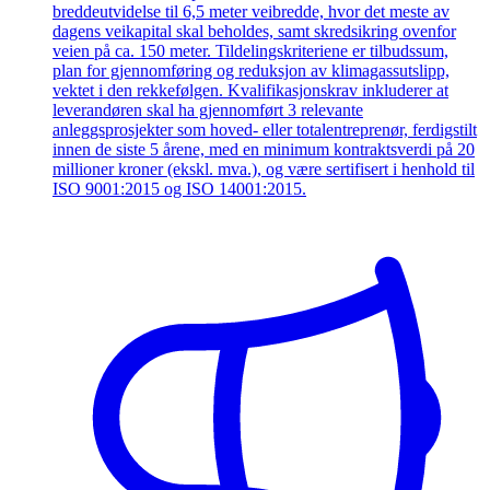
breddeutvidelse til 6,5 meter veibredde, hvor det meste av
dagens veikapital skal beholdes, samt skredsikring ovenfor
veien på ca. 150 meter. Tildelingskriteriene er tilbudssum,
plan for gjennomføring og reduksjon av klimagassutslipp,
vektet i den rekkefølgen. Kvalifikasjonskrav inkluderer at
leverandøren skal ha gjennomført 3 relevante
anleggsprosjekter som hoved- eller totalentreprenør, ferdigstilt
innen de siste 5 årene, med en minimum kontraktsverdi på 20
millioner kroner (ekskl. mva.), og være sertifisert i henhold til
ISO 9001:2015 og ISO 14001:2015.