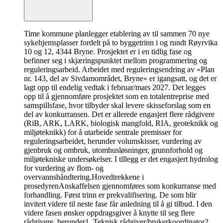
Time kommune planlegger etablering av til sammen 70 nye
sykehjemsplasser fordelt på to byggetrinn i og rundt Røyrvika
10 og 12, 4344 Bryne. Prosjektet er i en tidlig fase og
befinner seg i skjæringspunktet mellom programmering og
reguleringsarbeid. Arbeidet med reguleringsendring av «Plan
nr. 143, del av Sivdamområdet, Bryne» er igangsatt, og det er
lagt opp til endelig vedtak i februar/mars 2027. Det legges
opp til å gjennomføre prosjektet som en totalentreprise med
samspillsfase, hvor tilbyder skal levere skisseforslag som en
del av konkurransen. Det er allerede engasjert flere rådgivere
(RiB, ARK, LARK, biologisk mangfold, RIA, geoteknikk og
miljøteknikk) for å utarbeide sentrale premisser for
reguleringsarbeidet, herunder volumskisser, vurdering av
gjenbruk og ombruk, utomhusløsninger, grunnforhold og
miljøtekniske undersøkelser. I tillegg er det engasjert hydrolog
for vurdering av flom- og
overvannshåndtering.
Hovedtrekkene i
prosedyren
Anskaffelsen gjennomføres som konkurranse med
forhandling. Først trinn er prekvalifisering. De som blir
invitert videre til neste fase får anledning til å gi tilbud. I den
videre fasen ønsker oppdragsgiver å knytte til seg flere
rådgivere, herunder1. Teknisk rådgiver/brukerkoordinator2.