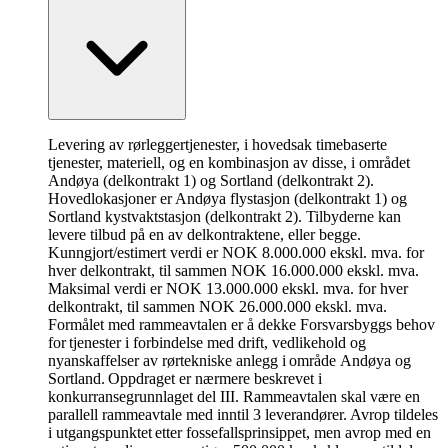
Levering av rørleggertjenester, i hovedsak timebaserte
tjenester, materiell, og en kombinasjon av disse, i området
Andøya (delkontrakt 1) og Sortland (delkontrakt 2).
Hovedlokasjoner er Andøya flystasjon (delkontrakt 1) og
Sortland kystvaktstasjon (delkontrakt 2). Tilbyderne kan
levere tilbud på en av delkontraktene, eller begge.
Kunngjort/estimert verdi er NOK 8.000.000 ekskl. mva. for
hver delkontrakt, til sammen NOK 16.000.000 ekskl. mva.
Maksimal verdi er NOK 13.000.000 ekskl. mva. for hver
delkontrakt, til sammen NOK 26.000.000 ekskl. mva.
Formålet med rammeavtalen er å dekke Forsvarsbyggs behov
for tjenester i forbindelse med drift, vedlikehold og
nyanskaffelser av rørtekniske anlegg i område Andøya og
Sortland. Oppdraget er nærmere beskrevet i
konkurransegrunnlaget del III. Rammeavtalen skal være en
parallell rammeavtale med inntil 3 leverandører. Avrop tildeles
i utgangspunktet etter fossefallsprinsippet, men avrop med en