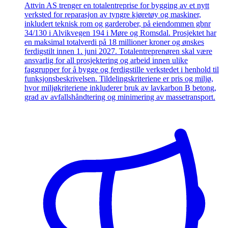
Attvin AS trenger en totalentreprise for bygging av et nytt
verksted for reparasjon av tyngre kjøretøy og maskiner,
inkludert teknisk rom og garderober, på eiendommen gbnr
34/130 i Alvikvegen 194 i Møre og Romsdal. Prosjektet har
en maksimal totalverdi på 18 millioner kroner og ønskes
ferdigstilt innen 1. juni 2027. Totalentreprenøren skal være
ansvarlig for all prosjektering og arbeid innen ulike
faggrupper for å bygge og ferdigstille verkstedet i henhold til
funksjonsbeskrivelsen. Tildelingskriteriene er pris og miljø,
hvor miljøkriteriene inkluderer bruk av lavkarbon B betong,
grad av avfallshåndtering og minimering av massetransport.