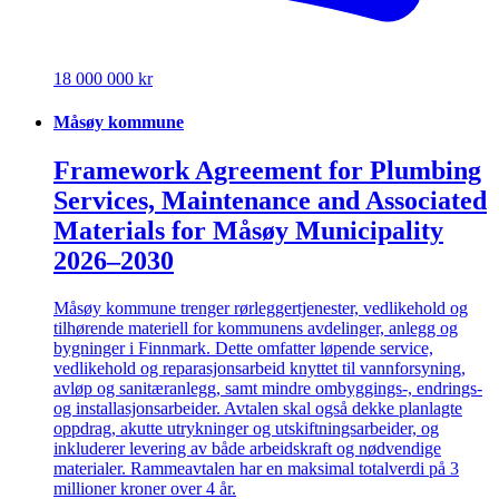
18 000 000 kr
Måsøy kommune
Framework Agreement for Plumbing
Services, Maintenance and Associated
Materials for Måsøy Municipality
2026–2030
Måsøy kommune trenger rørleggertjenester, vedlikehold og
tilhørende materiell for kommunens avdelinger, anlegg og
bygninger i Finnmark. Dette omfatter løpende service,
vedlikehold og reparasjonsarbeid knyttet til vannforsyning,
avløp og sanitæranlegg, samt mindre ombyggings-, endrings-
og installasjonsarbeider. Avtalen skal også dekke planlagte
oppdrag, akutte utrykninger og utskiftningsarbeider, og
inkluderer levering av både arbeidskraft og nødvendige
materialer. Rammeavtalen har en maksimal totalverdi på 3
millioner kroner over 4 år.