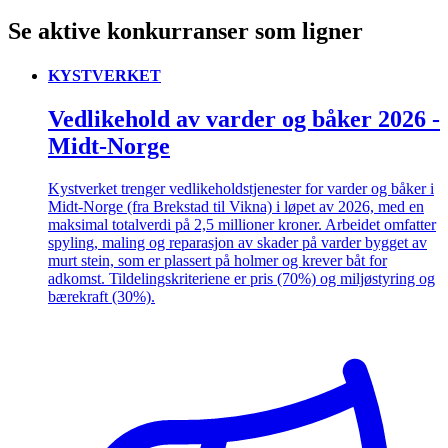
Se aktive konkurranser som ligner
KYSTVERKET
Vedlikehold av varder og båker 2026 -
Midt-Norge
Kystverket trenger vedlikeholdstjenester for varder og båker i
Midt-Norge (fra Brekstad til Vikna) i løpet av 2026, med en
maksimal totalverdi på 2,5 millioner kroner. Arbeidet omfatter
spyling, maling og reparasjon av skader på varder bygget av
murt stein, som er plassert på holmer og krever båt for
adkomst. Tildelingskriteriene er pris (70%) og miljøstyring og
bærekraft (30%).