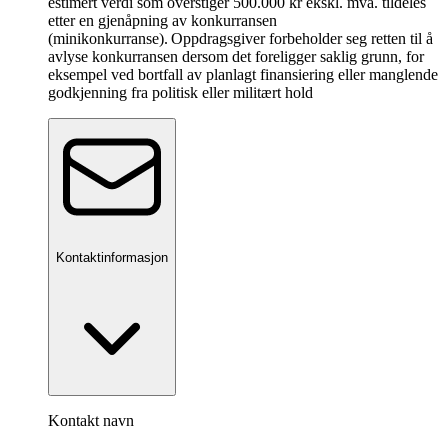
estimert verdi som overstiger 500.000 kr ekskl. mva. tildeles
etter en gjenåpning av konkurransen
(minikonkurranse). Oppdragsgiver forbeholder seg retten til å
avlyse konkurransen dersom det foreligger saklig grunn, for
eksempel ved bortfall av planlagt finansiering eller manglende
godkjenning fra politisk eller militært hold
Kontaktinformasjon
Kontakt navn