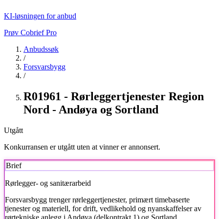
KI-løsningen for anbud
Prøv Cobrief Pro
Anbudssøk
/
Forsvarsbygg
/
R01961 - Rørleggertjenester Region
Nord - Andøya og Sortland
Utgått
Konkurransen er utgått uten at vinner er annonsert.
Brief
Rørlegger- og sanitærarbeid
Forsvarsbygg
trenger rørleggertjenester, primært timebaserte
tjenester og materiell, for drift, vedlikehold og nyanskaffelser av
rørtekniske anlegg i Andøya (delkontrakt 1) og Sortland