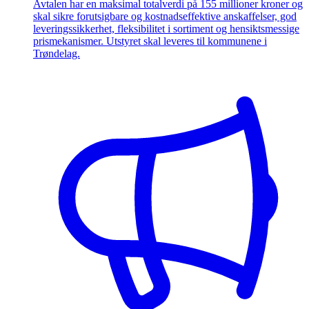
Avtalen har en maksimal totalverdi på 155 millioner kroner og
skal sikre forutsigbare og kostnadseffektive anskaffelser, god
leveringssikkerhet, fleksibilitet i sortiment og hensiktsmessige
prismekanismer. Utstyret skal leveres til kommunene i
Trøndelag.