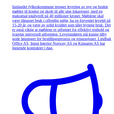
Innlandet fylkeskommune trenger levering av nye og brukte
møbler til kontor og skole til alle sine lokasjoner, med en
maksimal totalverdi på 40 millioner kroner. Møblene skal
være tilpasset bruk i offentlig miljø, ha en forventet levetid på
15-20 år, og være av solid kvalitet som tåler hyppig bruk. Det
er også viktig at møblene er utformet for effektivt renhold og
ivaretar universell utforming. Leverandøren må kunne tilby
gode løsninger for bestillingsprosess og reparasjoner. Lindbak
Office AS, Input Interior Norway AS og Kinnarps AS har
lignende kontrakter i dag.