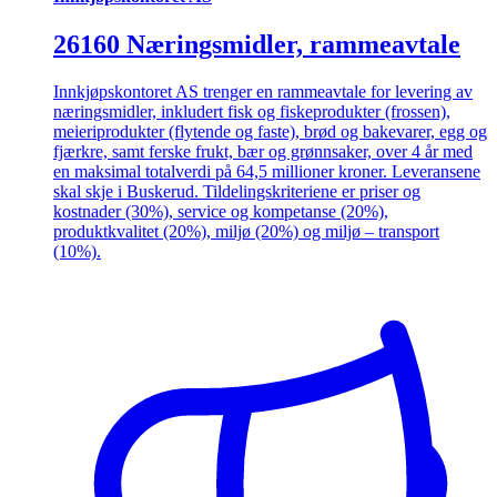
26160 Næringsmidler, rammeavtale
Innkjøpskontoret AS trenger en rammeavtale for levering av
næringsmidler, inkludert fisk og fiskeprodukter (frossen),
meieriprodukter (flytende og faste), brød og bakevarer, egg og
fjærkre, samt ferske frukt, bær og grønnsaker, over 4 år med
en maksimal totalverdi på 64,5 millioner kroner. Leveransene
skal skje i Buskerud. Tildelingskriteriene er priser og
kostnader (30%), service og kompetanse (20%),
produktkvalitet (20%), miljø (20%) og miljø – transport
(10%).