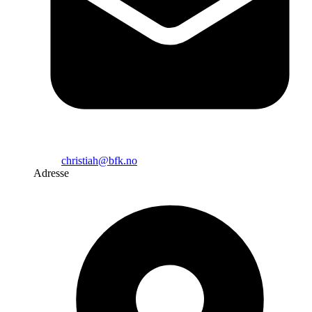
christiah@bfk.no
Adresse