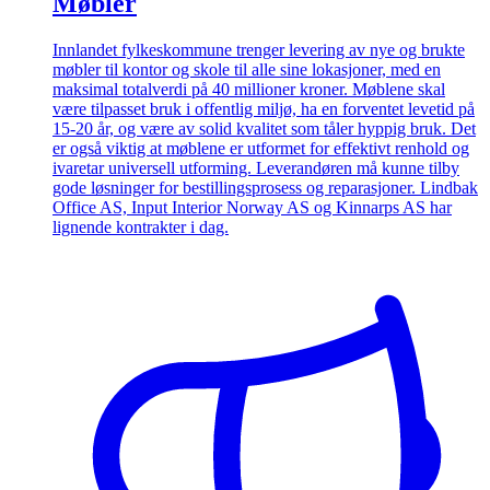
Møbler
Innlandet fylkeskommune trenger levering av nye og brukte
møbler til kontor og skole til alle sine lokasjoner, med en
maksimal totalverdi på 40 millioner kroner. Møblene skal
være tilpasset bruk i offentlig miljø, ha en forventet levetid på
15-20 år, og være av solid kvalitet som tåler hyppig bruk. Det
er også viktig at møblene er utformet for effektivt renhold og
ivaretar universell utforming. Leverandøren må kunne tilby
gode løsninger for bestillingsprosess og reparasjoner. Lindbak
Office AS, Input Interior Norway AS og Kinnarps AS har
lignende kontrakter i dag.