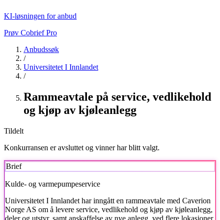
KI-løsningen for anbud
Prøv Cobrief Pro
Anbudssøk
/
Universitetet I Innlandet
/
Rammeavtale på service, vedlikehold
og kjøp av kjøleanlegg
Tildelt
Konkurransen er avsluttet og vinner har blitt valgt.
Brief
Kulde- og varmepumpeservice
Universitetet I Innlandet
har inngått en rammeavtale med Caverion
Norge AS om å levere service, vedlikehold og kjøp av kjøleanlegg,
deler og utstyr, samt anskaffelse av nye anlegg, ved flere lokasjoner