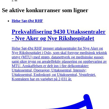
Se aktive konkurranser som ligner
Helse Sør-Øst RHF
Prekvalifisering 9430 Uttakssentraler
- Nye Aker og Nye Rikshospitalet
Helse Sør-Øst RHF trenger uttakssentraler for Nye Aker og
Nye Rikshospitalet i Oslo, som skal forsyne medisinsk teknisk
utstyr (MTU) med strøm, datanettverk og medisinske gasser,
samt sikre trygg og arealeffektiv plassering og oppbevaring av
MTU. Anskaffelsen er delt inn i fire delkontrakter:
Uttakssentral, Operasjon; Uttakssentral, Intensiv;
Uttakssentral, Endoskopi; og Uttakssentral, Veggfestet.
Kontrakten har en varighet på 2,031 år.