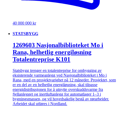
40 000 000 kr
STATSBYGG
1269603 Nasjonalbiblioteket Mo i
Rana, helhetlig energiløsning
Totalentreprise K101
Statsbygg trenger en totalentreprise for ombygging av
eksisterende varmeanlegg ved Nasjonalbiblioteket i Mo i
Rana, med en prosjektvarighet på 12 måneder. Prosjektet, som
er en del av en helhetlig energiløsning, skal tilpasse
energidistribusjonen for å utnytte overskuddsvarme fra
fjellanlegget og inertluftanlegg for automatlager 1–3 i
bygningsmassen, og vil hovedsakelig bestå av rørarbeider.
Arbeidet skal utføres i Nordland.