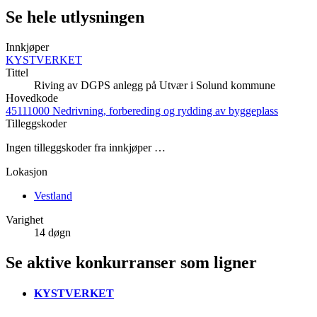
Se hele utlysningen
Innkjøper
KYSTVERKET
Tittel
Riving av DGPS anlegg på Utvær i Solund kommune
Hovedkode
45111000 Nedrivning, forbereding og rydding av byggeplass
Tilleggskoder
Ingen tilleggskoder fra innkjøper …
Lokasjon
Vestland
Varighet
14 døgn
Se aktive konkurranser som ligner
KYSTVERKET