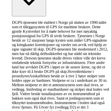
DGPS-tjenesten ble etablert i Norge på slutten av 1990-tallet
som et tilleggssystem til GPS for maritime brukere. Dette
gjorde Kystverket for å møte behovet for mer nøyaktig
posisjonssignal fra GPS til sivile brukere. Tjenesten i Norge
består av 12 stasjoner langs kysten som måler GPS-signalene
og kringkaster korreksjoner og varsler om avvik ved hjelp av
egne signaler til skip. DGPS-tjenesten ble modernisert i 2012,
men har nå dårlig driftssikkerhet og har nådd sin tekniske
levetid. Dersom tjenesten skulle drives videre ville det kreve
omfattende teknisk fornyelse av infrastrukturen. Flere andre
land har avviklet DGPS i løpet av de senere årene, og det er
ikke krav til å bruke DGPS på skip.
Hovedtrekkene i
prosedyren
Anskaffelsen består av å rive 2 høye stolper som
holdes oppe av barduner. Stolpene er ca i underkant av 30 m.
Mellom stolpene er det et antennesystem som skal rives, se
vedlegg. Innfesting av mastbarduner og stolper skal kuttes ved
fjell. Videre består installasjonen av en instrumentbod på
bakken som også skal rives. Samt et jordingssystem som er
tilknyttet instrumentboden. Instrumentene i boden skal også
rives/ fjernes. På Utvær fyr (vedlegg D2) er det 3