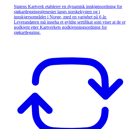
Statens Kartverk etablerer en dynamisk innkjøpsordning for
sjøkartleggingstjenester langs norskekysten og i
innskjærsområder i Norge, med en varighet på 6 år.
Leverandøren må inneha et gyldig sertifikat som viser at de er
godkjent etter Kartverkets godkjenningsordning for
sjøkartlegging.