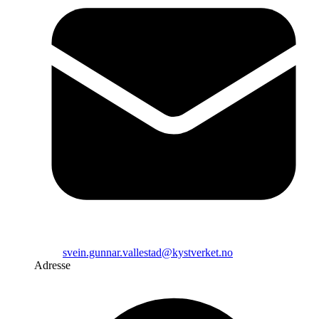
svein.gunnar.vallestad@kystverket.no
Adresse