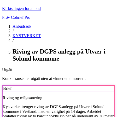
KI-løsningen for anbud
Prøv Cobrief Pro
Anbudssøk
/
KYSTVERKET
/
Riving av DGPS anlegg på Utvær i
Solund kommune
Utgått
Konkurransen er utgått uten at vinner er annonsert.
Brief
Riving og miljøsanering
Kystverket
trenger riving av DGPS-anlegg på Utvær i Solund
kommune i Vestland, med en varighet på 14 dager. Arbeidet
omfatter riving av to bardunholdte stolper på underkant av 30 meter,